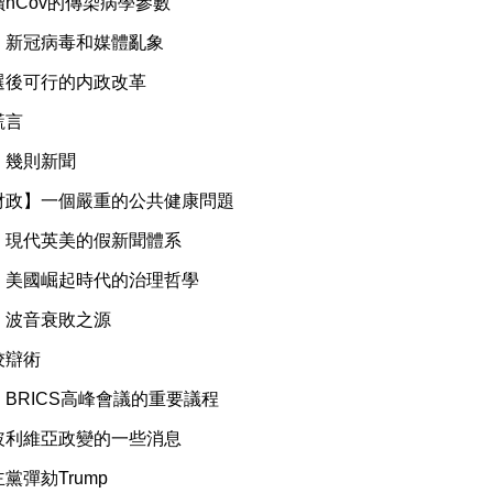
nCov的傳染病學參數
】新冠病毒和媒體亂象
選後可行的内政改革
謊言
】幾則新聞
財政】一個嚴重的公共健康問題
】現代英美的假新聞體系
】美國崛起時代的治理哲學
】波音衰敗之源
狡辯術
BRICS高峰會議的重要議程
玻利維亞政變的一些消息
黨彈劾Trump