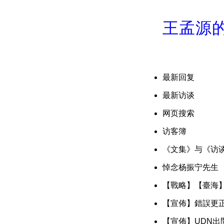
王孟源
最新回复
最新访谈
网页搜索
访客簿
《文集》与《访谈》
悼念杨振宁先生
【戰略】【臺海
【宣佈】錯誤更
【宣佈】UDN