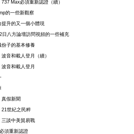
737 Max必須重新認證（續）
ump的一些新觀察
力提升的又一個小體現
12日八方論壇訪問視頻的一些補充
識份子的基本修養
】波音和載人登月（續）
】波音和載人登月
一
筆
】真假新聞
21世紀之民粹
】三談中美貿易戰
x必須重新認證