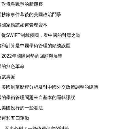
】對俄烏戰爭的新觀察
園抄家事件幕後的美國政治鬥爭
義國家應該如何管理資本
從SWIFT制裁俄國，看中國的對應之道
信和計算是中國學術管理的頭號誤區
2022年國際局勢的回顧與展望
部的無色革命
百歲壽誕
】美國制華歷程分析及對中國外交政策調整的建議
國的學術管理問題來自基本的邏輯謬誤
入美國投行的一些看法
學運和五四運動
ps，不小心刪了一些值得保留的討論