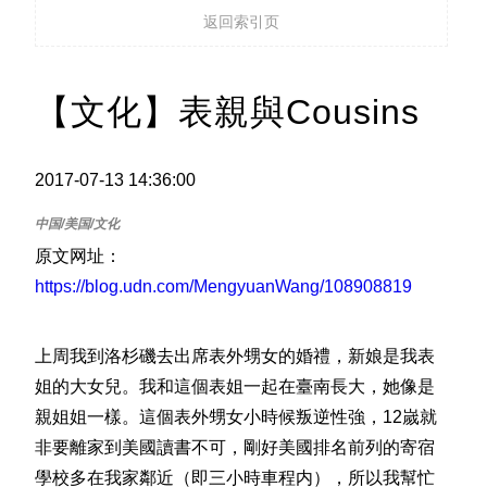
返回索引页
【文化】表親與Cousins
2017-07-13 14:36:00
原文网址：
https://blog.udn.com/MengyuanWang/108908819
上周我到洛杉磯去出席表外甥女的婚禮，新娘是我表
姐的大女兒。我和這個表姐一起在臺南長大，她像是
親姐姐一樣。這個表外甥女小時候叛逆性強，12嵗就
非要離家到美國讀書不可，剛好美國排名前列的寄宿
學校多在我家鄰近（即三小時車程内），所以我幫忙