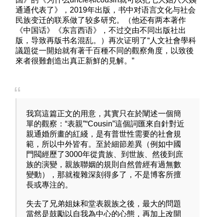
通通代表了》，2019年出版，书中对语言文化与社会
民族变迁的联系做了较多研究。（他还有两本著作
《中国话》《东言西语》，不过交由不同出版社出
版，导致再版书名混乱。）再次证明了“人文社會學科
議題從一開始就有著千百種不同的觀察角度，以致後
來者很難創造出真正新鮮的見解。”
我寫這篇正文的用意，其實只在於闡述一個簡
單的觀察：“表親”“Cousin”這個詞匯來自針對近
親通婚所畫的紅綫，是有普世性需要的社會規
範，所以中外皆有。至於細節差異（例如中國
門閥經歷了3000年從貴族、到世族、然後到庶
族的演變，親族聯姻的規則自然曾經有過無數
變動），那就複雜深刻得多了，不是博客所擅
長或專注的。
失去了兄弟姐妹和堂表親族之後，最大的問題
當然是鼓勵以自我為中心的心態，再加上改開