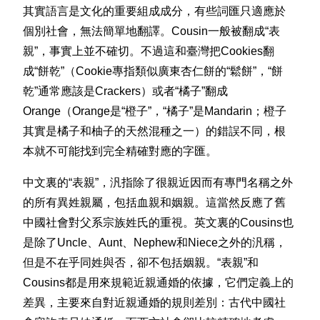
其實語言是文化的重要組成成分，有些詞匯只適應於
個別社會，無法簡單地翻譯。Cousin一般被翻成“表
親”，事實上並不確切。不過這和臺灣把Cookies翻
成“餅乾”（Cookie專指類似廣東杏仁餅的“鬆餅”，“餅
乾”通常應該是Crackers）或者“橘子”翻成
Orange（Orange是“橙子”，“橘子”是Mandarin；橙子
其實是橘子和柚子的天然混種之一）的錯誤不同，根
本就不可能找到完全精確對應的字匯。
中文裏的“表親”，汎指除了很親近因而有專門名稱之外
的所有異姓親屬，包括血親和姻親。這當然反應了舊
中國社會對父系宗族姓氏的重視。英文裏的Cousins也
是除了Uncle、Aunt、Nephew和Niece之外的汎稱，
但是不在乎同姓與否，卻不包括姻親。“表親”和
Cousins都是用來規範近親通婚的依據，它們定義上的
差異，主要來自對近親通婚的規則差別：古代中國社