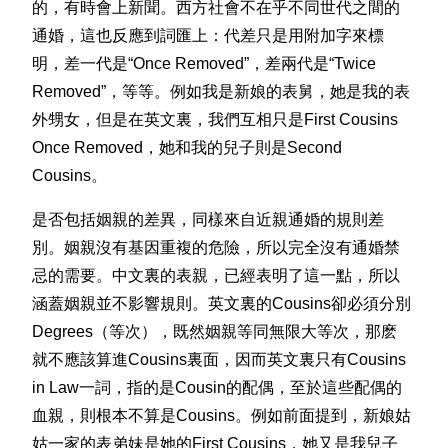
的，有時會上新聞。西方社會不在乎不同世代之間的
通婚，這也反應到詞匯上：代差只是用附加字來標
明，差一代是“Once Removed”，差兩代是“Twice
Removed”，等等。例如我是新娘的表舅，她是我的表
外甥女，但是在英文裏，我們互相只是First Cousins
Once Removed，她和我的兒子則是Second
Cousins。
是否包括姻親的差異，同樣來自近親通婚的規則差
別。姻親沒有基因重複的危險，所以完全沒有通婚禁
忌的需要。中文裏的表親，已經表明了這一點，所以
涵蓋姻親並不影響規則。英文裏的Cousins卻必須分別
Degrees（等次），既然姻親等同無限大等次，那麽
就不應該算進Cousins裏面，因而英文裏只有Cousins
in Law一詞，指的是Cousin的配偶，至於這些配偶的
血親，則根本不算是Cousins。例如前面提到，新娘姑
姑一家的表弟妹是她的First Cousins，她又是我兒子