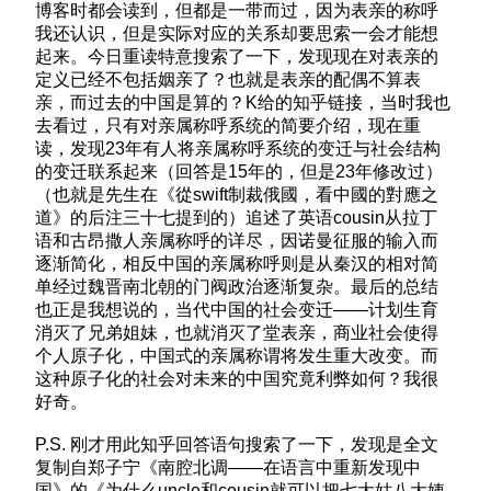
博客时都会读到，但都是一带而过，因为表亲的称呼
我还认识，但是实际对应的关系却要思索一会才能想
起来。今日重读特意搜索了一下，发现现在对表亲的
定义已经不包括姻亲了？也就是表亲的配偶不算表
亲，而过去的中国是算的？K给的知乎链接，当时我也
去看过，只有对亲属称呼系统的简要介绍，现在重
读，发现23年有人将亲属称呼系统的变迁与社会结构
的变迁联系起来（回答是15年的，但是23年修改过）
（也就是先生在《從swift制裁俄國，看中國的對應之
道》的后注三十七提到的）追述了英语cousin从拉丁
语和古昂撒人亲属称呼的详尽，因诺曼征服的输入而
逐渐简化，相反中国的亲属称呼则是从秦汉的相对简
单经过魏晋南北朝的门阀政治逐渐复杂。最后的总结
也正是我想说的，当代中国的社会变迁——计划生育
消灭了兄弟姐妹，也就消灭了堂表亲，商业社会使得
个人原子化，中国式的亲属称谓将发生重大改变。而
这种原子化的社会对未来的中国究竟利弊如何？我很
好奇。
P.S. 刚才用此知乎回答语句搜索了一下，发现是全文
复制自郑子宁《南腔北调——在语言中重新发现中
国》的《为什么uncle和cousin就可以把七大姑八大姨