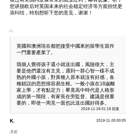
您讲脱欧后对英国未来的社会稳定经济等方面担忧更
添纠结，特别想听下您的意见，谢谢！
英國和澳洲現在都把接受中國來的留學生當作
一門重要產業了。
我個人覺得孩子還小就送出國，風險很大，主
要是他們還沒有主見，遇到一群心智一樣不成
熟的外國小孩，對黃種人原本就沒有好感，各
種錯誤的思想很容易生根。一般小孩在18嵗離
家上學，才有點定力；畢竟高中時代是人格形
成的第一階段，有家長在旁監督、建議是很重
要的，即使一周見一面也比送出國好得多。
2019-11-28 01:18 回复
K.
2019-11-28 00:05