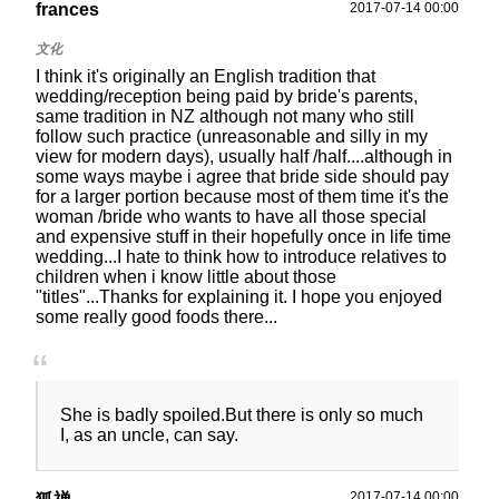
frances
2017-07-14 00:00
I think it's originally an English tradition that
wedding/reception being paid by bride's parents,
same tradition in NZ although not many who still
follow such practice (unreasonable and silly in my
view for modern days), usually half /half....although in
some ways maybe i agree that bride side should pay
for a larger portion because most of them time it's the
woman /bride who wants to have all those special
and expensive stuff in their hopefully once in life time
wedding...I hate to think how to introduce relatives to
children when i know little about those
"titles"...Thanks for explaining it. I hope you enjoyed
some really good foods there...
She is badly spoiled.But there is only so much
I, as an uncle, can say.
2017-07-14 00:00