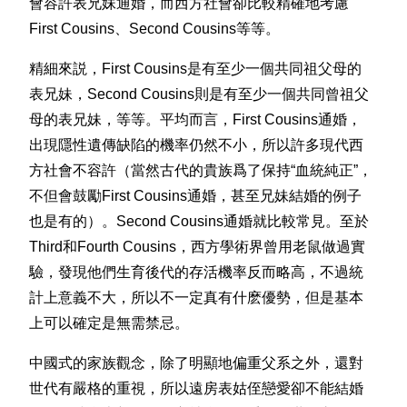
會容許表兄妹通婚，而西方社會卻比較精確地考慮
First Cousins、Second Cousins等等。
精細來説，First Cousins是有至少一個共同祖父母的
表兄妹，Second Cousins則是有至少一個共同曾祖父
母的表兄妹，等等。平均而言，First Cousins通婚，
出現隱性遺傳缺陷的機率仍然不小，所以許多現代西
方社會不容許（當然古代的貴族爲了保持“血統純正”，
不但會鼓勵First Cousins通婚，甚至兄妹結婚的例子
也是有的）。Second Cousins通婚就比較常見。至於
Third和Fourth Cousins，西方學術界曾用老鼠做過實
驗，發現他們生育後代的存活機率反而略高，不過統
計上意義不大，所以不一定真有什麽優勢，但是基本
上可以確定是無需禁忌。
中國式的家族觀念，除了明顯地偏重父系之外，還對
世代有嚴格的重視，所以遠房表姑侄戀愛卻不能結婚