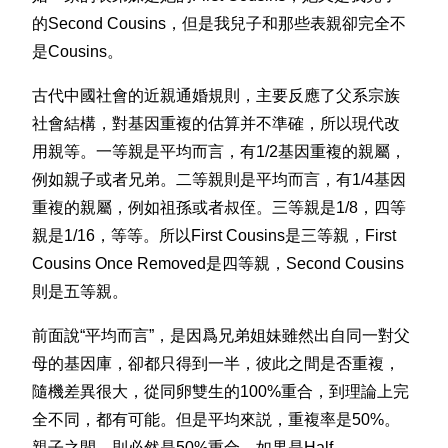
的Second Cousins，但是我兒子和那些表親卻完全不
是Cousins。
古代中國社會的近親通婚規則，主要反應了父系宗族
社會結構，對基因重複的估算并不準確，所以現代改
用親等。一等親是平均而言，有1/2基因重複的親屬，
例如親子或者兄弟。二等親則是平均而言，有1/4基因
重複的親屬，例如祖孫或者叔侄。三等親是1/8，四等
親是1/16，等等。所以First Cousins是三等親，First
Cousins Once Removed是四等親，Second Cousins
則是五等親。
前面說“平均而言”，是因爲兄弟姐妹雖然出自同一對父
母的基因庫，卻都只得到一半，彼此之間是否重複，
隨機差異很大，從同卵雙生的100%重合，到理論上完
全不同，都有可能。但是平均來説，重複率是50%。
親子之間，則必然是50%重合。如果是Half