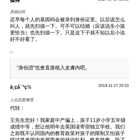
狐禅
迟早每个人的基因码会被录到身份证里。以后该怎么
叫人，就先扫描一下。可不可以结婚（应该说生小孩
更恰当）也先扫描一下。只是这下子就不知以后小说
好不好看了。
“身份證”也會直接植入皮膚内吧。
2019-11-27 20:33
ä¸çå¯¹ç½
代转：
王先生您好！我家庭中产偏上，孩子11岁小学五年级
成绩中等，想让他明年去英国读寄宿独立学校。我们
之前既不认同国内的教育政策对孩子的限制又怕孩子
错过将来国内发展带来的就业红利，略有犹豫。听了