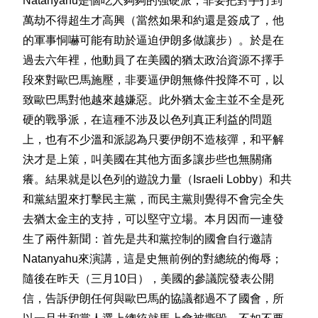
Natanyahu是個吃人夠夠的強硬派，非要把對手打到
萬劫不得超生才高興（當然如果和約還是簽成了，他
的軍事恫嚇可能有助於逼迫伊朗多做讓步）。於是在
過去六年裡，他動員了在美國的猶太政治資源不擇手
段來對歐巴馬施壓，非要逼伊朗無條件投降不可，以
致歐巴馬對他越來越嫌惡。此外猶太金主並不全是死
硬的戰爭派，在這種不涉及以色列真正利益的問題
上，也有不少溫和派認為只要伊朗不造核彈，和平解
決才是上策，叫美國在其他方面多讓步些也無關痛
癢。結果就是以色列的遊說力量（Israeli Lobby）和共
和黨結盟來打擊民主黨，而民主黨則覺得不會完全失
去猶太金主的支持，可以堅守立場。本月因而一連發
生了兩件新聞：首先是共和黨控制的國會自行邀請
Natanyahu來演講，這是史無前例的對總統的侮辱；
隨後在昨天（三月10日），美國的參議院發表公開
信，告訴伊朗任何與歐巴馬的協議都過不了國會，所