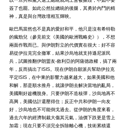
以一旦共和黨人選上總統就馬上會被撕毀，不如不要
簽了也罷。如此公然扯總統的後腿，其勇於內鬥的精
神，真是與台灣政壇相互輝映。
歐巴馬當然也不是真的愛好和平，他只是沒有希特勒
的瘋勁兒（參見前文《美國的歐洲戰略史》），不想
兩面作戰而已。與伊朗對立的代價實在很大：好不容
易從伊拉克完全撤軍，結果沙烏地就支持遜尼派民
兵，試圖推翻伊朗盟友-敘利亞的阿薩德政權，搞了兩
年，反而搞出了ISIS。現在伊朗自願派兵幫助伊拉克
平定ISIS，在中東的影響力越來越大，如果美國和他
和解，那是順水推舟，就讓伊朗去解決當地的亂局，
美國剛好趁機脫身。只要伊朗不造核彈，沙烏地再不
高興，美國估計還壓得住；反正中共和伊朗一向友
好，沙烏地也不可能倒戈過去。從伊朗的角度來看，
過去六年的經濟制裁大傷其元氣，油價下跌更是雪上
加霜；現在只要不須完全拆除離心機，技術累積還