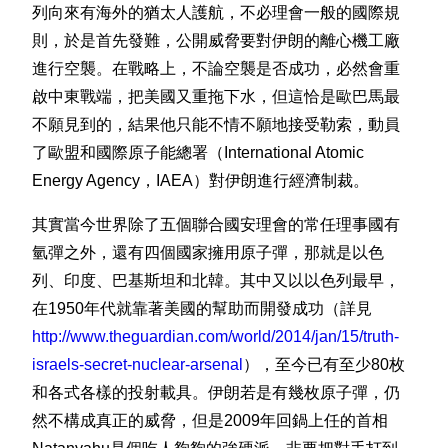
列向來有海外的猶太人護航，不必理會一般的國際規
則，於是首先發難，公開威脅要對伊朗的離心機工廠
進行空襲。在戰略上，不論空襲是否成功，必然會重
啟中東戰端，把美國又重拖下水，但這恰是歐巴馬最
不願見到的，結果他只能不情不願地接受勒索，動員
了歐盟和國際原子能總署（International Atomic
Energy Agency，IAEA）對伊朗進行經濟制裁。
其實當今世界除了五個聯合國安理會的常任理事國有
氫彈之外，還有四個國家擁用原子彈，那就是以色
列、印度、巴基斯坦和北韓。其中又以以色列最早，
在1950年代就靠著美國的幫助而開發成功（詳見
http://www.theguardian.com/world/2014/jan/15/truth-
israels-secret-nuclear-arsenal
），至今已有至少80枚
和各式各樣的投射載具。伊朗若是有幾枚原子彈，仍
然不構成真正的威脅，但是2009年回鍋上任的首相