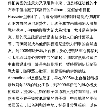
件把美國的注意力又吸引到中東，但是輕狂幼稚的小
布希不但推翻了阿富汗的Taliban，還假借名目把
Hussein也掃除了，而這兩個政權卻剛好是制約伊朗東
西兩方向的遜尼派勢力。此後美軍在兩地都陷入游擊
戰的泥淖，伊朗的影響力卻大為增加，尤其是在伊拉
克，新的民主政府當然是由佔多數人口的什葉派主
導，而伊朗就成為他們與舊遜尼派勢力鬥爭的自然盟
友。到2009年歐巴馬上台後，決心把戰略重心轉移到
亞太地區以專心抑制中共的崛起，那麼當然就必須從
中東撤退止損，於是先短期增兵、暫時壓制伊斯蘭聖
戰力量，隨即逐步撤軍。但是當時的伊朗總統
Ahmadinejad是個強硬派，早在2005年上台後就積極
發展對鈾235的純化工作，到2009年伊朗的離心機技
術成熟，提煉出足夠的原子彈原料只是時間問題。雖
然美國不在乎幾枚低當量的原子彈，中東地區的兩個
美國盟友，以色列和沙烏地，卻是非常緊張的。以色