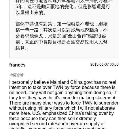
樣的調整可能會延遲共軍稱霸西太平洋的時程1-
5年；這不是翻天覆地的變化，但是影響還是可
以量得出來的。
當然中共也有對策，第一個就是不理他，繼續
搞一帶一路；其次是可以對沙烏地挖牆角，不
必要求他倒戈，只是加強“全面合作”應該很容
易，真正的中長期目標是石油交易改用人民幣
結算。
frances
2015-06-07 00:00
I personally believe Mainland China govt has no real
intention to take over TWN by force because there is
no need...they will not gain anything from doing so, if
they feel they have to, it's more for making statement.
There are many other ways to force TWN to surrender
without using military force which I will not elaborate
more here. U.S. emphasized China's taking over by
force because they can then sell extremely
overpriced second rates/their overrun supply of
aircrafts, weapons, etc. yes you were right there