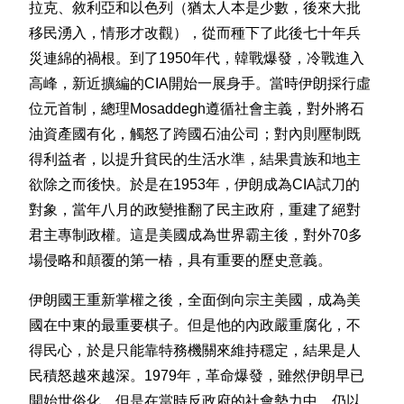
拉克、敘利亞和以色列（猶太人本是少數，後來大批
移民湧入，情形才改觀），從而種下了此後七十年兵
災連綿的禍根。到了1950年代，韓戰爆發，冷戰進入
高峰，新近擴編的CIA開始一展身手。當時伊朗採行虛
位元首制，總理Mosaddegh遵循社會主義，對外將石
油資產國有化，觸怒了跨國石油公司；對內則壓制既
得利益者，以提升貧民的生活水準，結果貴族和地主
欲除之而後快。於是在1953年，伊朗成為CIA試刀的
對象，當年八月的政變推翻了民主政府，重建了絕對
君主專制政權。這是美國成為世界霸主後，對外70多
場侵略和顛覆的第一樁，具有重要的歷史意義。
伊朗國王重新掌權之後，全面倒向宗主美國，成為美
國在中東的最重要棋子。但是他的內政嚴重腐化，不
得民心，於是只能靠特務機關來維持穩定，結果是人
民積怒越來越深。1979年，革命爆發，雖然伊朗早已
開始世俗化，但是在當時反政府的社會勢力中，仍以