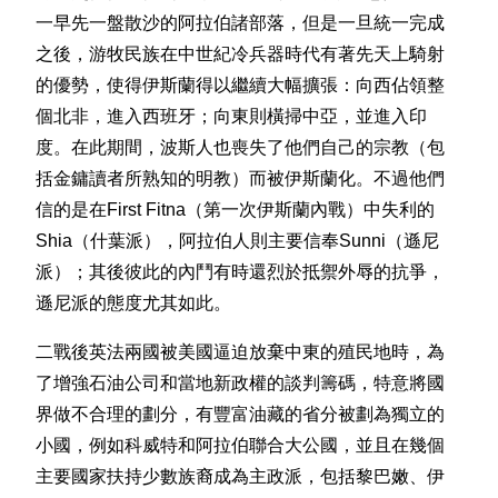
一早先一盤散沙的阿拉伯諸部落，但是一旦統一完成
之後，游牧民族在中世紀冷兵器時代有著先天上騎射
的優勢，使得伊斯蘭得以繼續大幅擴張：向西佔領整
個北非，進入西班牙；向東則橫掃中亞，並進入印
度。在此期間，波斯人也喪失了他們自己的宗教（包
括金鏞讀者所熟知的明教）而被伊斯蘭化。不過他們
信的是在First Fitna（第一次伊斯蘭內戰）中失利的
Shia（什葉派），阿拉伯人則主要信奉Sunni（遜尼
派）；其後彼此的內鬥有時還烈於抵禦外辱的抗爭，
遜尼派的態度尤其如此。
二戰後英法兩國被美國逼迫放棄中東的殖民地時，為
了增強石油公司和當地新政權的談判籌碼，特意將國
界做不合理的劃分，有豐富油藏的省分被劃為獨立的
小國，例如科威特和阿拉伯聯合大公國，並且在幾個
主要國家扶持少數族裔成為主政派，包括黎巴嫩、伊