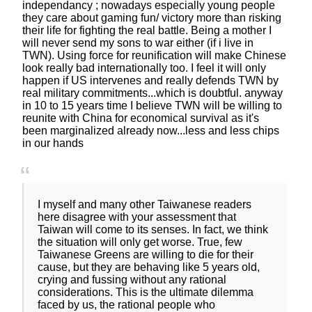
independancy ; nowadays especially young people
they care about gaming fun/ victory more than risking
their life for fighting the real battle. Being a mother I
will never send my sons to war either (if i live in
TWN). Using force for reunification will make Chinese
look really bad internationally too. I feel it will only
happen if US intervenes and really defends TWN by
real military commitments...which is doubtful. anyway
in 10 to 15 years time I believe TWN will be willing to
reunite with China for economical survival as it's
been marginalized already now...less and less chips
in our hands
I myself and many other Taiwanese readers
here disagree with your assessment that
Taiwan will come to its senses. In fact, we think
the situation will only get worse. True, few
Taiwanese Greens are willing to die for their
cause, but they are behaving like 5 years old,
crying and fussing without any rational
considerations. This is the ultimate dilemma
faced by us, the rational people who