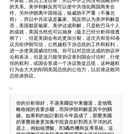
不算数，政治上没信誉，所以中伊之间没有战略协作
的关系。美伊和解反而可以使中共强化两国商务合
作。另外伊朗离中国很远，核威胁不严重（不像北
韩），所以中共应该是赢家。我反而认为美伊和解是
否，美国都是输家。美伊达成和解，只是欧巴马个人
的成就，美国当然也可以抽身（版主已经分析得很透
彻了），但是美国会有此更加分裂，这次共和党40各
议员给伊朗写信，公然越权干涉总统的工作和权利，
进一步使美国威信扫地。你可以对总统达成的协议评
论和表决，但是这只能等协议拿到国会讨论时，行使
你的权利，或国会形成一个决议敦促总统，这种越权
行为会大大的削弱美国总统的公信力，以后谁还敢同
总统谈协议。
你的分析很好，不過美國從中東撤退，是他戰
略收縮的首要步驟，而與伊朗和解是其中的關
鍵。如果和約如計劃在今年簽成了，那麼美國
的軍費就會更加集中投資在針對西太平洋的武
器上，例如核潛艇、B3轟炸機和反導系統。這