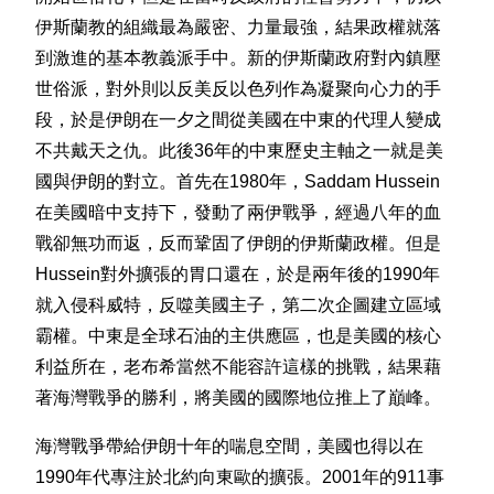
伊斯蘭教的組織最為嚴密、力量最強，結果政權就落
到激進的基本教義派手中。新的伊斯蘭政府對內鎮壓
世俗派，對外則以反美反以色列作為凝聚向心力的手
段，於是伊朗在一夕之間從美國在中東的代理人變成
不共戴天之仇。此後36年的中東歷史主軸之一就是美
國與伊朗的對立。首先在1980年，Saddam Hussein
在美國暗中支持下，發動了兩伊戰爭，經過八年的血
戰卻無功而返，反而鞏固了伊朗的伊斯蘭政權。但是
Hussein對外擴張的胃口還在，於是兩年後的1990年
就入侵科威特，反噬美國主子，第二次企圖建立區域
霸權。中東是全球石油的主供應區，也是美國的核心
利益所在，老布希當然不能容許這樣的挑戰，結果藉
著海灣戰爭的勝利，將美國的國際地位推上了巔峰。
海灣戰爭帶給伊朗十年的喘息空間，美國也得以在
1990年代專注於北約向東歐的擴張。2001年的911事