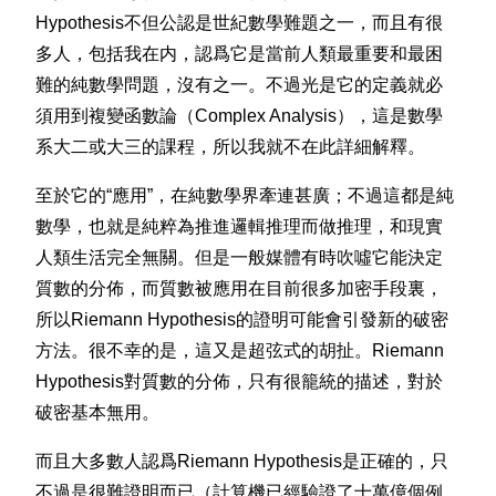
Hypothesis不但公認是世紀數學難題之一，而且有很
多人，包括我在内，認爲它是當前人類最重要和最困
難的純數學問題，沒有之一。不過光是它的定義就必
須用到複變函數論（Complex Analysis），這是數學
系大二或大三的課程，所以我就不在此詳細解釋。
至於它的“應用”，在純數學界牽連甚廣；不過這都是純
數學，也就是純粹為推進邏輯推理而做推理，和現實
人類生活完全無關。但是一般媒體有時吹噓它能決定
質數的分佈，而質數被應用在目前很多加密手段裏，
所以Riemann Hypothesis的證明可能會引發新的破密
方法。很不幸的是，這又是超弦式的胡扯。Riemann
Hypothesis對質數的分佈，只有很籠統的描述，對於
破密基本無用。
而且大多數人認爲Riemann Hypothesis是正確的，只
不過是很難證明而已（計算機已經驗證了十萬億個例