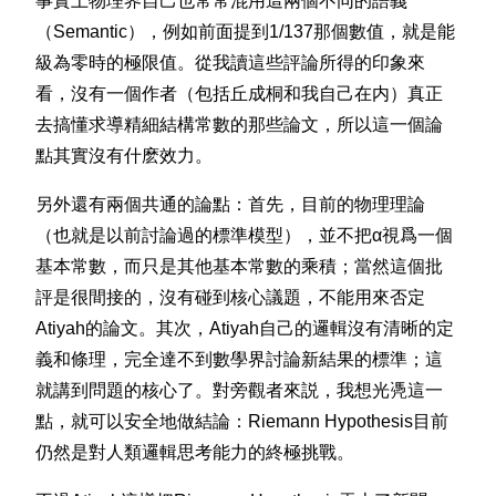
事實上物理界自己也常常混用這兩個不同的語義
（Semantic），例如前面提到1/137那個數值，就是能
級為零時的極限值。從我讀這些評論所得的印象來
看，沒有一個作者（包括丘成桐和我自己在内）真正
去搞懂求導精細結構常數的那些論文，所以這一個論
點其實沒有什麽效力。
另外還有兩個共通的論點：首先，目前的物理理論
（也就是以前討論過的標準模型），並不把α視爲一個
基本常數，而只是其他基本常數的乘積；當然這個批
評是很間接的，沒有碰到核心議題，不能用來否定
Atiyah的論文。其次，Atiyah自己的邏輯沒有清晰的定
義和條理，完全達不到數學界討論新結果的標準；這
就講到問題的核心了。對旁觀者來説，我想光凴這一
點，就可以安全地做結論：Riemann Hypothesis目前
仍然是對人類邏輯思考能力的終極挑戰。