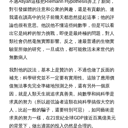
不過Atiyah這樣把Riemann Hypothesis弄上了新聞，
對引發媒體的注意和公衆的興趣，還是有貢獻的。連
我還在讀高中的兒子前幾天都忽然提起這事；他的評
論也很有意思。他説他不懂這些純數學，但是可以看
出它是純粹的智力挑戰，即使是最終極的問題，對人
類社會仍然毫無實際影響。反之，連最普通的生物實
驗室所做的研究，一旦成功，都可能救活未來世代的
無數病人
我對他的説法，基本上是贊許的，不過也做了反面的
補充：科學研究並不一定要有實用性。這除了應用價
值無法事先完全準確地預測之外，還有另外一個原
因，就是人類天生就追求真善美。純數學和純科學是
求真的努力（所以超弦論者這類在純科學搞假大空的
人，比起一般的騙子，還要特別可惡），如同藝術是
求美的努力一樣，在21世紀全球GDP接近百萬億美元
的背景下，做出適當的投入仍然是合理的。