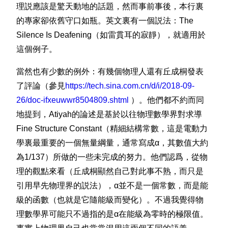
理説應該是驚天動地的話題，然而事前事後，本行裏
的專家卻依舊守口如瓶。英文裏有一個説法：The
Silence Is Deafening（如雷貫耳的寂靜），就適用於
這個例子。
當然也有少數的例外：有幾個物理人還有丘成桐發表
了評論（參見
https://tech.sina.com.cn/d/i/2018-09-
26/doc-ifxeuwwr8504809.shtml
）。他們都不約而同
地提到，Atiyah的論述是基於以往物理數學界對求導
Fine Structure Constant（精細結構常數，這是電動力
學裏最重要的一個無量綱量，通常寫成α，其數值大約
為1/137）所做的一些未完成的努力。他們認爲，從物
理的觀點來看（丘成桐顯然自己對此事不熟，而只是
引用早先物理界的説法），α並不是一個常數，而是能
級的函數（也就是它隨能級而變化）。不過我覺得物
理數學界可能只不過指的是α在能級為零時的極限值。