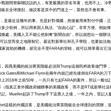
冷戰期間替蘇聯説話的人，有更嚴厲的罪名等著，也用不上。冷
階級在全球搜刮，做説客是其中的門道之一，當然也不會有事。
風頭，是最近這幾年的事。先是針對俄國，然後被用來對付中國：
多少前例，所以用來因人執法、“自由心証”，非常方便。例如俄
國痛處，美國人又不能公然剝奪“新聞自由”，所以就想出一個辦
，就可以堂而皇之地限制它。最近對新華社和孔子學院，也要如法
國家資助的機構，卻完全不受FARA的管轄，就可以簡單看出它
也算倒楣，因爲美國的統治菁英階級必須與Trump這個民粹政客做鬥爭
k Gates和Michael Flynn在兩年内就已經先後倒在FARA
上2016年之前50年，一共只有七起FARA的案件，所以一般估計
客（指真正拿外國政府錢辦事的美國政客，而不是RT或新華社這樣
記。Mueller起訴了Trump手下這票人之後，一年之内，登記
afort這樣的外國説客，是美國統治菁英階級在全球搜刮的買辦，