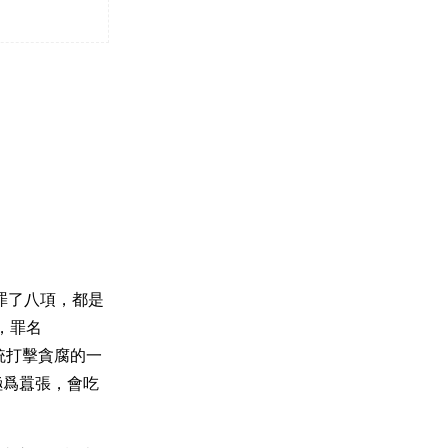
定罪了八項，都是
，罪名
司法系統打擊貪腐的一
極爲囂張，會吃