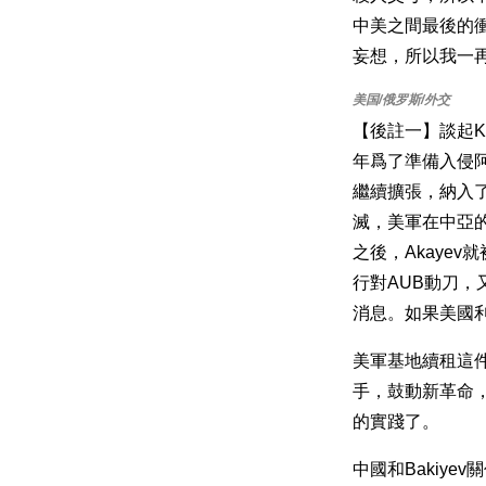
中美之間最後的
妄想，所以我一
【後註一】談起K
年爲了準備入侵阿
繼續擴張，納入了
滅，美軍在中亞的
之後，Akaye
行對AUB動刀，
消息。如果美國利
美軍基地續租這件事
手，鼓動新革命，
的實踐了。
中國和Bakiy