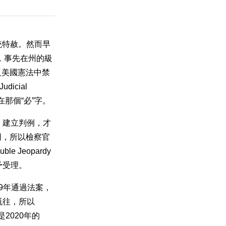
總統特赦。然而早
此事，事先在州的級
反美國憲法中禁
icial
在那個“必”字。
，建立判例，才
同，所以檢察官
Jeopardy
予受理。
9年通過法案，
既往，所以
2020年的