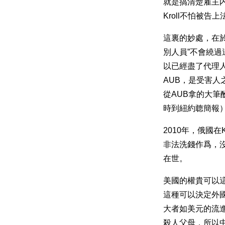
就是搞清楚雇主
Kroll不怕被告
這裏的妙處，在於
別人員”不會繞過
以已經盡了代理人的
AUB，是受害人之
從AUB拿的大筆酬
時到紐約聼簡報
2010年，俄國在K
非法洗錢作爲，沒
在世。
美國的權貴可以
這種可以決定外
大者如美元的流
殺人父母，所以