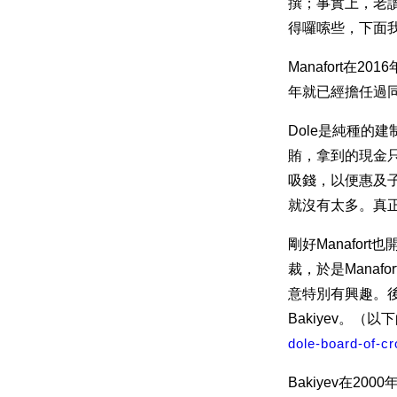
撰；事實上，老
得囉嗦些，下面
Manafort在
年就已經擔任過同
Dole是純種的
賄，拿到的現金
吸錢，以便惠及
就沒有太多。真
剛好Manafor
裁，於是Manaf
意特別有興趣。後
Bakiyev。
dole-board-of-c
Bakiyev在20