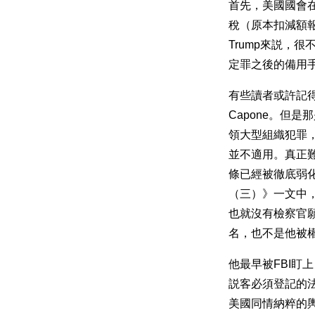
首先，美國國會
稅（原本扣減額
Trump來説，
定罪之後的備用
有些讀者或許記得
Capone。但
領大型組織犯罪，
並不適用。真正難
條已經被徹底弱
（三）》一文中
也就沒有檢察官願
名，也不是他被
他最早被FBI
説客必須登記的法案（F
美國同情納粹的