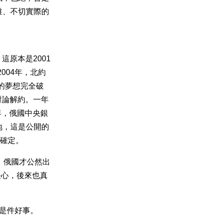
稚、不切實際的
這原本是2001
004年，北約
國的夢想完全破
國討論解約。一年
一年，俄國中央銀
基地，這是公開的
能確定。
盡，俄國才公然出
決心，後來也真
亞是件好事。