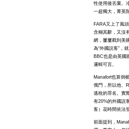
性使用後丟棄。
一超獨大，菁英
FARA又上了
含糊其辭，又沒有
網，屢屢戳到美
為“外國説客”
BBC也是由英國
邏輯可言。
Manafort
俄門，所以他、Ric
逃稅的罪名。實際
有20%的外國説
客）花時間依法登
前面提到，Man