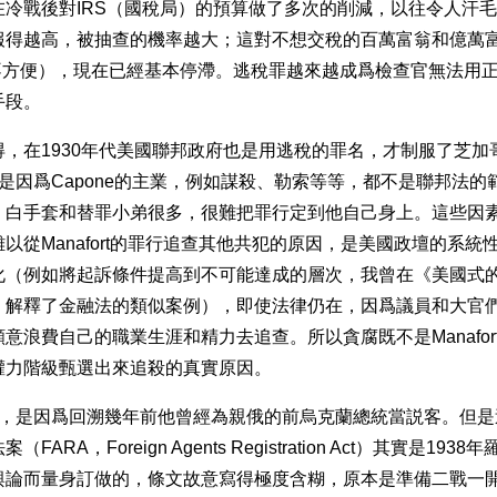
在冷戰後對IRS（國稅局）的預算做了多次的削減，以往令人汗
報得越高，被抽查的機率越大；這對不想交稅的百萬富翁和億萬
很不方便），現在已經基本停滯。逃稅罪越來越成爲檢查官無法用
手段。
，在1930年代美國聯邦政府也是用逃稅的罪名，才制服了芝加哥
是那是因爲Capone的主業，例如謀殺、勒索等等，都不是聯邦法
白手套和替罪小弟很多，很難把罪行定到他自己身上。這些因素，對M
以從Manafort的罪行追查其他共犯的原因，是美國政壇的系統
化（例如將起訴條件提高到不可能達成的層次，我曾在《美國式
，解釋了金融法的類似案例），即使法律仍在，因爲議員和大官
意浪費自己的職業生涯和精力去追查。所以貪腐既不是Manafor
權力階級甄選出來追殺的真實原因。
盯上，是因爲回溯幾年前他曾經為親俄的前烏克蘭總統當説客。但
ARA，Foreign Agents Registration Act）其實是19
輿論而量身訂做的，條文故意寫得極度含糊，原本是準備二戰一