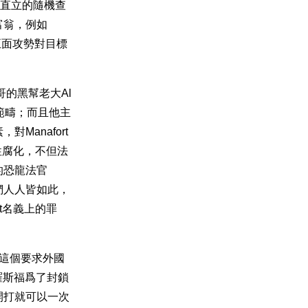
毛直立的隨機查
富翁，例如
正面攻勢對目標
的黑幫老大Al
的範疇；而且他主
anafort
性腐化，不但法
的恐龍法官
們人人皆如此，
t名義上的罪
是這個要求外國
38年羅斯福爲了封鎖
開打就可以一次