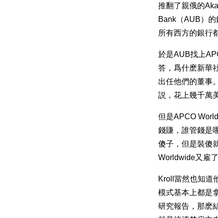
推翻了親俄的Aka
Bank（AUB
所有西方的銀行
於是AUB找上A
答，爲什麽新華社算是
出任他們的董事
説，花上幾千萬
但是APCO W
錢賺，誰管錢是哪
傻子，但是裝傻
Worldwide又雇
Kroll當然也
模式基本上都是
研究報告，那麽