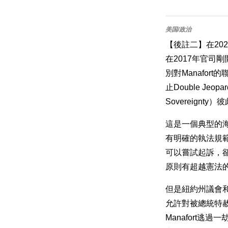
【後註二】在202
在2017年官司剛
別對Manafo
止Double Je
Sovereig
這是一個典型的
有明確的執法規範
可以嘗試起訴，卻沒
原則有超越憲法
但是紐約州議會和
允許對被總統特
Manafort逃