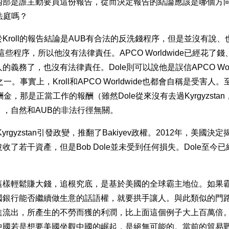
内部是誰主動要買這份報告，從而決定報告的結論應該是哪個方
上法庭嗎？
Kroll的報告結論是AUB有合法的反洗錢程序，但是並沒有說、
這些程序，所以他沒有法律責任。APCO Worldwide已經花了
義務了，也沒有法律責任。Dole則可以說他是誤信APCO Worl
一。事實上，Kroll和APCO Worldwide也都會自稱是受害人
金，那是正當工作的報酬（雖然Dole從來沒有去過Kyrgyzsta
），自然和AUB的非法行徑無關。
yrgyzstan引發政變，推翻了Bakiyev政權。2012年，美國決
收了若干資產，但是Bob Dole並未受到任何損失。Dole至今已
這樣輕鬆賺大錢，追根究底，是基於美國的全球霸主地位。如果
國銀行能否繼續做生意的話語權，就要拱手讓人。與此類似的門
進流出，所產生的不勞而獲的利潤，比上面這個例子大上百萬倍
中國若是想要美國坐觀中國的崛起，是絕無可能的。當前的貿易