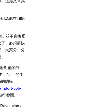
據。這篇文章寫
是因爲他在1996
例，並不直接受
大了，必須盡快
眾，大家分一分
要。
國政府對他的制
/中亞/西亞的生
n的總統
anafort-bob-
自行參閲。）
volution）