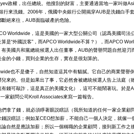
yev政權，出任總統。他搜刮的財富，主要通過當地一家叫做Asia Un
）的銀行來洗錢。2006年，俄國中央銀行公開揭穿AUB是洗錢白手
都斷絕來往，AUB面臨破產的危險。
PCO Worldwide，這是美國的一家大型公關公司（認爲美國司
“外國説客”，而APCO Worldwide不算？），而APCO World
。有美國共和黨總統候選人出任董事，AUB的聲譽問題自然迎刃而
美金的小錢，買到企業的生存，實在是很划算的。
orldwide也不是傻子，自然知道這其中有貓膩。它自己的商業聲
兒來的。但是如果出了事，它必然會被總統候選人告上法庭（雖然
就有錢可敲詐，這是真正的美國文化），這可不能鬧著玩。於是A
了一家顧問公司Kroll Associates來寫一篇報告。
知道他們拿了錢，就必須睜著眼説瞎話（我所知道的任何一家企業顧
拿錢説瞎話；例如某CEO想加薪，不能自己一個人決定，就僱一
結論自然是應該加薪；所以一個稱職的企業顧問，接到新工作之