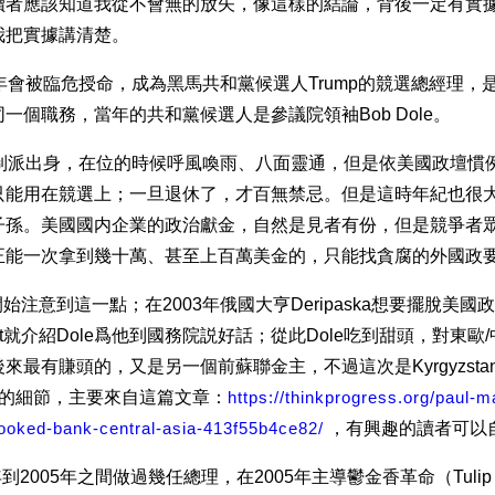
讀者應該知道我從不會無的放矢，像這樣的結論，背後一定有實
我把實據講清楚。
2016年會被臨危授命，成為黑馬共和黨候選人Trump的競選總經理，
一個職務，當年的共和黨候選人是參議院領袖Bob Dole。
建制派出身，在位的時候呼風喚雨、八面靈通，但是依美國政壇慣
只能用在競選上；一旦退休了，才百無禁忌。但是這時年紀也很
子孫。美國國内企業的政治獻金，自然是見者有份，但是競爭者
正能一次拿到幾十萬、甚至上百萬美金的，只能找貪腐的外國政
t也開始注意到這一點；在2003年俄國大亨Deripaska想要擺脫美
ort就介紹Dole爲他到國務院説好話；從此Dole吃到甜頭，對東歐
來最有賺頭的，又是另一個前蘇聯金主，不過這次是Kyrgyzsta
（以下的細節，主要來自這篇文章：
https://thinkprogress.org/paul-m
rooked-bank-central-asia-413f55b4ce82/
，有興趣的讀者可以
00年到2005年之間做過幾任總理，在2005年主導鬱金香革命（Tulip Re