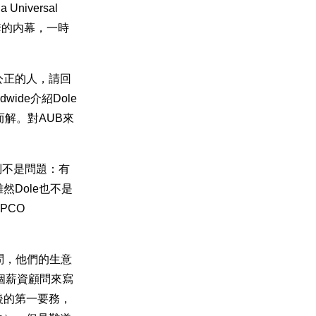
iversal
套的内幕，一時
法公正的人，請回
wide介紹Dole
解。對AUB來
譽倒不是問題：有
Dole也不是
PCO
問，他們的生意
個薪資顧問來寫
後的第一要務，