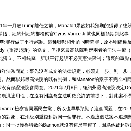
1年一月底Trump離任之前，Manafort果然如我預期的獲得了
開始，紐約州紐約郡檢察官Cyrus Vance Jr.就也同樣預期到
rt的聯邦罪行做了平行起訴。這種聯邦和州的同時問罪，原本明確違
opardy（重復起訴）的條文，但後來最高法院判定兩者的司法主權（Jud
nty）彼此獨立、不相統屬，所以平行起訴不必受憲法限制；這裏的重點
海洋法系問題：事先沒有成文的法律規定，必須走一步、判一步
。然而聯邦最高法院的既有判例，和Manafort的案子不完全相
有保證法院會同意。2021年2月8日，紐約州最高法院決定Double 
的廣汎適用性，在沒有州議會立法明確允許的前提下，對此案不
Vance檢察官同屬民主黨，所以也早早預期了這個問題，在201
赦的對象，在州級別重複起訴同一個罪行。不過這個法案不追溯
過一劫；同一批獲得特赦的Bannon就沒有這麽幸運了，因爲他被起訴是