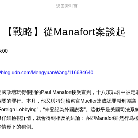
返回索引页
【戰略】從Manafort案談起
5:00
://blog.udn.com/MengyuanWang/116684640
國政壇玩得很開的Paul Manafort接受宣判，十八項罪名中被
關的罪行。本月，他又與特別檢察官Mueller達成認罪減刑協議
ered Foreign Lobbying”，“未登記為外國説客”。這似乎是美國
仔細檢視詳情，就會得到相反的結論：亦即Manafort雖然行爲
殊情形下的獨例。