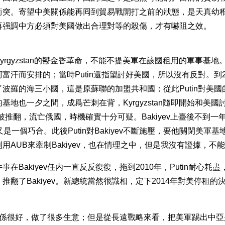
衝突。寄望中美關係能再囘到貿易戰開打之前的狀態，是天真幼
再强調中方必須對美國做出合理對等的殺傷，才有嚇阻之效。
yrgyzstan的鬱金香革命，不能不提美軍在該國租用的軍事基地。
富汗而安排的；當時Putin還指望討好美國，所以沒有反對。到2
波羅的海三小國，這是原蘇聯的加盟共和國；從此Putin對美
基地也一夕之間，成爲芒刺在背，Kyrgyzstan隨即開始和美
v就被推翻，流亡俄國，時機確實十分可疑。Bakiyev上臺後不到
又是一個巧合。此後Putin對Bakiyev不斷施壓，要他關閉美軍
用AUB來牽制Bakiyev，也在情理之中，但是我沒有證據，不
在Bakiyev任内一直反反復復，拖到2010年，Putin耐心耗
推翻了Bakiyev。新總統當然很識相，定下2014年對美停租的
ev關係很好，做了很多生意；但是從長遠戰略來看，把美軍踢出中