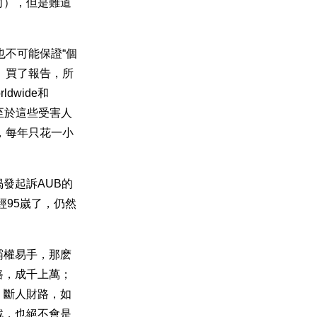
向），但是難道
也不可能保證“個
錢、買了報告，所
dwide和
。至於這些受害人
n，每年只花一小
定揭發起訴AUB的
經95嵗了，仍然
霸權易手，那麽
路，成千上萬；
。斷人財路，如
戰，也絕不會是