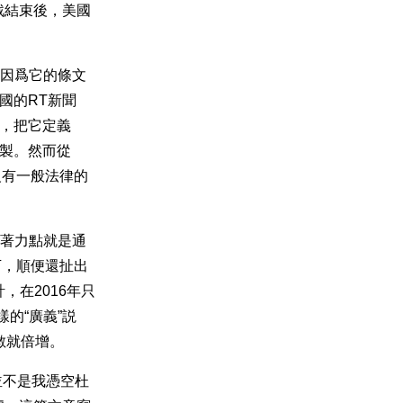
戰結束後，美國
正因爲它的條文
國的RT新聞
法，把它定義
炮製。然而從
沒有一般法律的
，著力點就是通
的刀下，順便還扯出
，在2016年只
的“廣義”説
人數就倍增。
並不是我憑空杜