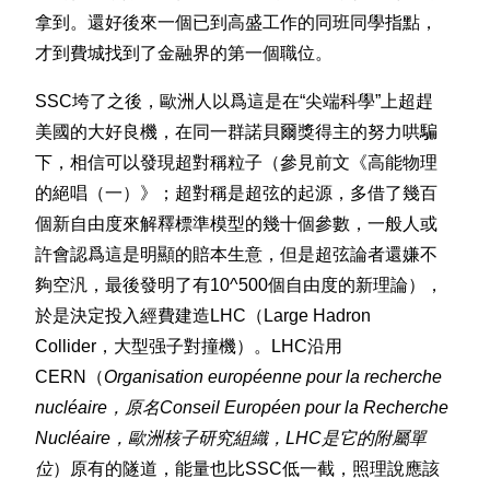
拿到。還好後來一個已到高盛工作的同班同學指點，
才到費城找到了金融界的第一個職位。
SSC垮了之後，歐洲人以爲這是在“尖端科學”上超趕
美國的大好良機，在同一群諾貝爾獎得主的努力哄騙
下，相信可以發現超對稱粒子（參見前文《高能物理
的絕唱（一）》；超對稱是超弦的起源，多借了幾百
個新自由度來解釋標準模型的幾十個參數，一般人或
許會認爲這是明顯的賠本生意，但是超弦論者還嫌不
夠空汎，最後發明了有10^500個自由度的新理論），
於是決定投入經費建造LHC（Large Hadron
Collider，大型强子對撞機）。LHC沿用
CERN（
Organisation européenne pour la recherche
nucléaire，原名Conseil Européen pour la Recherche
Nucléaire，歐洲核子研究組織，LHC是它的附屬單
位
）原有的隧道，能量也比SSC低一截，照理說應該