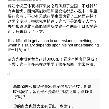
科幻小说三体获得雨果奖之后风靡了全国，不过我却
有点担忧。因为高能物理和聚变堆都是小说中非常重
要的卖点，不少有天赋的学生因为看了三体而选择了
这两个专业，根据先生描述，这岂不是浪费了人才？
去年报道说北京高能物理所要建一个两倍于LHC的东
西，后来就没了下文。
It is difficult to get a man to understand something,
when his salary depends upon his not understanding
it!一针见血！
恭喜先生博客留言超过3000条！看这个博客已经成了
习惯，这一年多来在这里学了很多东西，非常感激。
高能物理和核聚變是20世紀的風雲科技，但是
時代變了，習近平不是老説“凡益之道，與時偕
行”嗎？
你的留言也對大家有貢獻，多謝了。