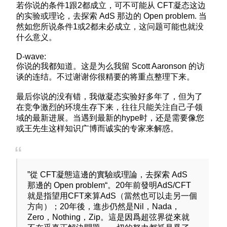
若你说的条件1跟2都成立，可不可能从 CFT凝态这边
的实验或理论，去探索 AdS 那边的 Open problem. 当
然如您所说条件1或2都未必成立，这问题可能也就没
什么意义。
D-wave:
你说的我都知道。这是为么我留 Scott Aaronson 的访
谈的连结。不过谢谢你很精要的将重点整理下来。
最后你说的没有错，我做凝态实验好多年了，但为了
在竞争激烈的环境生存下来，往往只能关注自己子领
域的最新进展。当遇到最新的hype时，还是需要像您
或王先生这样知识广博而诚实的专家来解惑。
”從 CFT凝態這邊的實驗或理論，去探索 AdS
那邊的 Open problem“。20年前發明AdS/CFT
就是指望用CFT來算AdS（當然也可以走另一個
方向）；20年後，進步仍然是Nil，Nada，
Zero，Nothing，Zip。這是因爲超弦界從來就