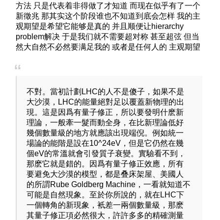
方法 只是代表着非得做了才知道 而现在似乎有了一个
新徵兆 那其实这个阶段谁也不知道到底会怎样 我的主
观期望是希望它能够是真的 并且顺便让hierarchy
problem解决 于是我们就不需要超对称 甚至超弦 但当
然大自然不必然要满足我的 或者是任何人的 主观期望
不對。當初計劃LHC的人不是傻子，如果不是
大沙漠，LHC的能量絕對足以覆蓋新物理的出
現。這是因爲有量子修正，所以要發明什麽新
理論，一般牽一髮而動全身，在比新理論低好
幾個數量級的地方就應該出現端倪。例如統一
場論的能階是設在10^24eV，但是它仍然在幾
個eV的常溫就會引發質子衰變。實驗看不到，
那麽它就是錯的。因爲有量子修正效應，所有
要避免大沙漠的模型，都是叠床架屋、美國人
的所謂Rube Goldberg Machine，一看就知道不
可能是自然現象。至於你所說的，就在LHC下
一個轉角的新現象，衹差一兩個數量級，那麽
其量子修正項必然很大，許許多多的精確測量