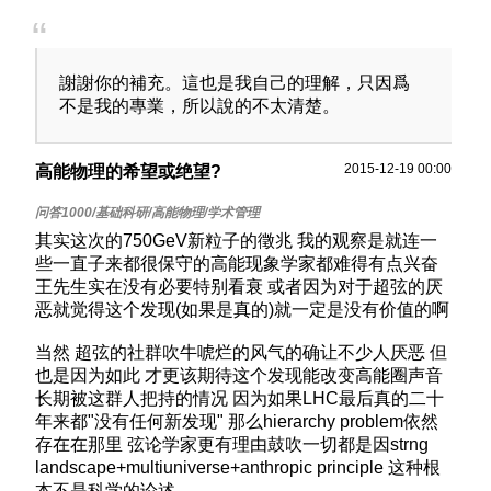
謝謝你的補充。這也是我自己的理解，只因爲
不是我的專業，所以說的不太清楚。
2015-12-19 00:00
高能物理的希望或绝望?
其实这次的750GeV新粒子的徵兆 我的观察是就连一
些一直子来都很保守的高能现象学家都难得有点兴奋
王先生实在没有必要特别看衰 或者因为对于超弦的厌
恶就觉得这个发现(如果是真的)就一定是没有价值的啊
当然 超弦的社群吹牛唬烂的风气的确让不少人厌恶 但
也是因为如此 才更该期待这个发现能改变高能圈声音
长期被这群人把持的情况 因为如果LHC最后真的二十
年来都"没有任何新发现" 那么hierarchy problem依然
存在在那里 弦论学家更有理由鼓吹一切都是因strng
landscape+multiuniverse+anthropic principle 这种根
本不是科学的论述