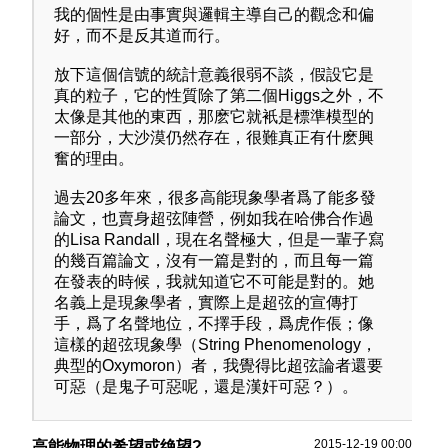
我的個性是由事實與邏輯主導自己的觀念和偏
好，而不是反其道而行。
放下這個信號的統計意義很弱不談，假設它是
真的粒子，它的性質除了第二個Higgs之外，不
太像是其他的東西，那麽它就衹是標準模型的
一部分，大沙漠仍然存在，很難真正有什麽興
奮的理由。
過去20多年來，很多高能現象學者爲了能多發
論文，也賣身超弦陣營，例如我在哈佛合作過
的Lisa Randall，現在名聲極大，但是一輩子寫
的幾百篇論文，沒有一篇是對的，而且每一篇
在發表的時候，我就知道它不可能是對的。她
名義上是現象學者，實際上是超弦的宣傳打
手，爲了名聲地位，不擇手段，爲虎作倀；像
這樣的超弦現象學（String Phenomenology，
典型的Oxymoron）者，我覺得比超弦論者還要
可惡（是鬼子可惡呢，還是漢奸可惡？）。
2015-12-19 00:00
高能物理的希望或绝望?