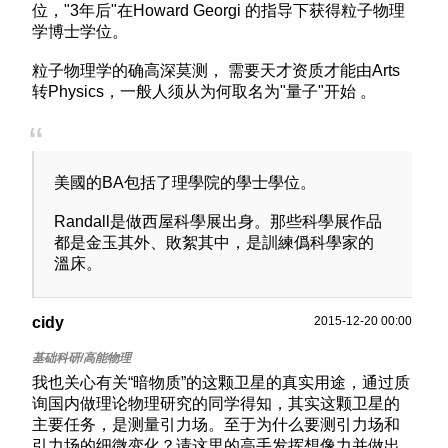
位，"3年后"在Howard Georgi 的指导下获得粒子物理
学博士学位。
粒子物理学的确高深莫测， 需要天才资质才能由Arts
转Physics，一般人须从为何取名为"量子"开始 。
美國的BA包括了理學院的學士學位。
Randall是做西屋科學展出身。那些科學展作品
都是金玉其外、敗絮其中，是訓練僞科學家的
溫床。
cidy
2015-12-20 00:00
我也关心有关“暗物质”的这颗卫星的真实用途，通过质
询国内做理论物理研究的同学得知，其实这颗卫星的
主要任务，是测量引力场。至于为什么要测引力场和
引力场的细微变化？请这里的高手发挥想像力并做出