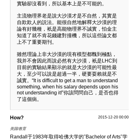
實驗卻沒看到，所以基本上是不可能的。
主流物理界老是說大沙漠才是不自然，其實是
自欺欺人的説法。能很自然地解釋大沙漠的理
論有好幾種，衹是高能物理界不誠實，怕金主
知道了就不肯花錢建對撞機，所以這些論文都
上不了重要期刊。
雖然理論上非大沙漠的現有模型都醜到極點，
我并不會因此而說必然有大沙漠，衹是LHC到
目前的實驗結果顯示的就是大沙漠的可能性最
大，至少可以說是超過一半，硬要耍賴就是不
誠實。“It is difficult to get a man to understand
something, when his salary depends upon his
not understanding it!”你該問問自己，是否也得
了這個病。
How?
2015-12-20 00:00
Randall于1983年取得哈佛大学的"Bachelor of Arts"学