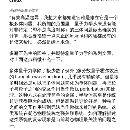
creux
"有关高温超导，我想大家都知道它难是难在它是一个
极多体问题。我所知的范围里，量子力学从来没有能
对非特定（即不是高度对称）的三体问题做出确实的
计算，那么要指望一点真正的Insight和内涵都没有的
超弦来帮忙，必然是缘木求鱼。"
多谢王先生的回答，并期待您量子力学的系列文章。
对上面这点稍微补充一下。
多体量子力学除了极少数了例外 (像分数量子霍尔效应
的 Laughlin wavefunction)，几乎没有精确解。但是很
多时候还是可以把多体问题简化为单体问题，再把粒
子与粒子之间的交互作用当作微扰 perturbation 来处
理。这种方式在处理简单的金属，半导体甚至是传统
超导获得巨大的成功。但是高温超导恰好是一种粒子
之间的交互作用强到无法当作微扰来处理的系统。这
类系统在凝态物理统称之强关联系统，如何理解描述
这类系统的复杂现象是当前凝态物理最关注的问题之
一。