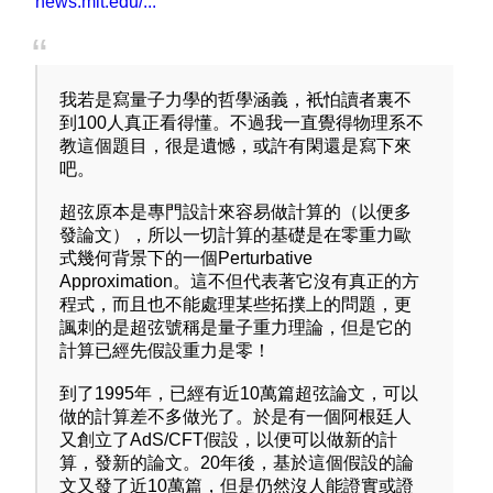
news.mit.edu/...
我若是寫量子力學的哲學涵義，衹怕讀者裏不
到100人真正看得懂。不過我一直覺得物理系不
教這個題目，很是遺憾，或許有閑還是寫下來
吧。
超弦原本是專門設計來容易做計算的（以便多
發論文），所以一切計算的基礎是在零重力歐
式幾何背景下的一個Perturbative
Approximation。這不但代表著它沒有真正的方
程式，而且也不能處理某些拓撲上的問題，更
諷刺的是超弦號稱是量子重力理論，但是它的
計算已經先假設重力是零！
到了1995年，已經有近10萬篇超弦論文，可以
做的計算差不多做光了。於是有一個阿根廷人
又創立了AdS/CFT假設，以便可以做新的計
算，發新的論文。20年後，基於這個假設的論
文又發了近10萬篇，但是仍然沒人能證實或證