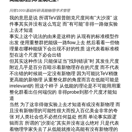
我的意思是说 所谓TeV跟普朗克尺度间有"大沙漠" 这
件事其实并没有这么笃定 而"有可能"非得一路做实验
上去才知道
事实上这个说法的由来是这样的 从现有的标准模型作
出发 使用重整群把能级一路flow上去 然后看看一些物
理量在哪种能级下会出现不好的性质 这代表着标准模
型在这个尺度下必会出错
但其实这种作法 只能保证当"找到错误"时 其发生尺度
附近几乎是百分百暗示着新物理存在的尺度 而不代表
不出错的时候就一定没有新物理 因为可能比TeV稍微
更高能的新物理 从重整化群的角度而言在低能可能是
irrelevant的 照这个样子 从低能的理论是不可能用用重
整化群看出任何端倪的 非得probe到那个尺度才能知
道
当然 为了这非得做实验上去才知道有或没有新物理 而
且没有新物理的可能性很大而投入百亿美金非常的夸
张 对人类社会也不必然任何益处 然而 单论事实跟逻
辑而言 所谓的"沙漠论"其实并没有这么绝对 只是代表
着物理学家失去了从低能就推论高能有没有新物理的