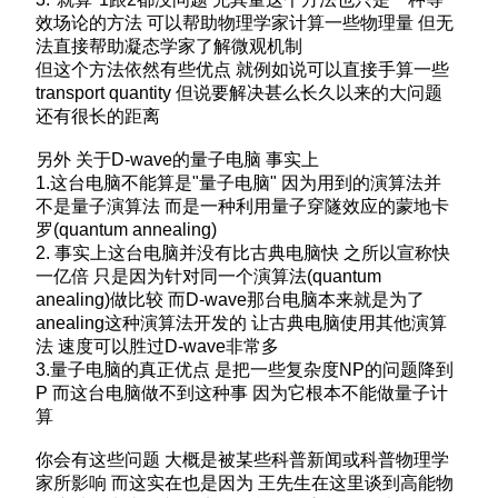
效场论的方法 可以帮助物理学家计算一些物理量 但无
法直接帮助凝态学家了解微观机制
但这个方法依然有些优点 就例如说可以直接手算一些
transport quantity 但说要解决甚么长久以来的大问题
还有很长的距离
另外 关于D-wave的量子电脑 事实上
1.这台电脑不能算是"量子电脑" 因为用到的演算法并
不是量子演算法 而是一种利用量子穿隧效应的蒙地卡
罗(quantum annealing)
2. 事实上这台电脑并没有比古典电脑快 之所以宣称快
一亿倍 只是因为针对同一个演算法(quantum
anealing)做比较 而D-wave那台电脑本来就是为了
anealing这种演算法开发的 让古典电脑使用其他演算
法 速度可以胜过D-wave非常多
3.量子电脑的真正优点 是把一些复杂度NP的问题降到
P 而这台电脑做不到这种事 因为它根本不能做量子计
算
你会有这些问题 大概是被某些科普新闻或科普物理学
家所影响 而这实在也是因为 王先生在这里谈到高能物