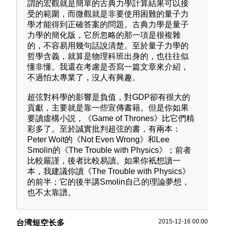
謂的宏觀就是簡單的古典力學計算結果可以接
受的範圍，而微觀就是非要使用困難的量子力
學才能得到正確答案的問題。古典力學是量子
力學的簡化版，它所忽略的那一項是很複雜
的，不容易用幾句話說清楚。至於量子力學的
哲學含義，就算是物理科班出身的，也往往似
懂非懂。我還在考慮是否寫一篇文章來介紹，
不過怕太專業了，沒人有興趣。
超弦對科學的影響是負值，對GDP卻有很大的
貢獻，主要就是靠一些宣傳書籍。但是你如果
要讀虛構小説，《Game of Thrones》比它們精
彩多了。至於誠實批判超弦的書，有兩本：
Peter Woit的《Not Even Wrong》和Lee
Smolin的《The Trouble with Physics》；前者
比較嚴謹，後者比較易讀。如果你衹想讀一
本，我建議你讀《The Trouble with Physics》
的前半；它的後半講Smolin自己的理論夢想，
也不太靠譜。
2015-12-16 00:00
台湾短空长多