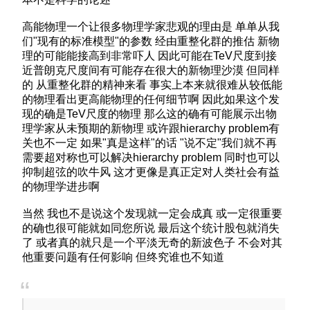
高能物理一个让很多物理学家悲观的理由是 单单从我
们"现有的标准模型"的参数 经由重整化群的推估 新物
理的可能能接高到非常吓人 因此可能在TeV尺度到接
近普朗克尺度间有可能存在很大的新物理沙漠 但同样
的 从重整化群的精神来看 事实上本来就很难从较低能
的物理看出更高能物理的任何细节啊 因此如果这个发
现的确是TeV尺度的物理 那么这的确有可能展示出物
理学家从未预期的新物理 或许跟hierarchy problem有
关也不一定 如果"真是这样"的话 "说不定"我们就不再
需要超对称也可以解决hierarchy problem 同时也可以
抑制超弦的吹牛风 这才更像是真正定对人类社会有益
的物理学进步啊
当然 我也不是说这个发现就一定会成真 或一定很重要
的确也很可能就如同您所说 最后这个统计股包就消失
了 或者真的就只是一个平淡无奇的新波色子 不会对其
他重要问题有任何影响 但终究谁也不知道