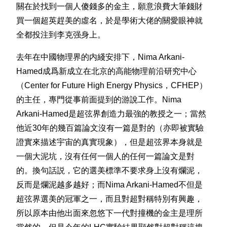
關在於找到一個人傻錢多的金主，願意浪費大筆錢財
買一個超英趕美的虛名，於是學術大佬的關愛眼神就
全都投注到李克强身上。
去年在中國物理界的内綫安排下，Nima Arkani-
Hamed成爲新成立在北京的高能物理前沿研究中心
（Center for Future High Energy Physics，CFHEP）
的主任，專門從事前面提到的游說工作。Nima
Arkani-Hamed是超弦界創造力最強的教授之一；當然
他近30年的幾百篇論文沒有一篇是對的（亦即被實驗
證實來描述宇宙的真實現象），但是超弦界本身就是
一個大泥坑，沒有任何一個人的任何一篇論文是對
的。換句話説，它的選美標準不要求身上沒有爛泥，
反而是爛泥越多越好；而Nima Arkani-Hamed不但是
超弦界選美的冠軍之一，而且對超對稱特別有興趣，
所以原本由他出面來忽悠下一代對撞機的金主是理所