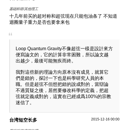
十几年前买的超对称和超弦现在只能包油条了 不知道
迴圈量子重力是否也要拿来包
Loop Quantum Gravity不像超弦一樣是設計來方
便寫論文的，它的計算非常困難，所以論文越
出越少，最後可能無疾而終。
我對這些新的理論方向原本沒有成見，就算它
們是錯的，探討一下也是科學研究人員的本
職。但是超弦不但想把錯的說成對的，當辯論
不過質疑之後，居然要修改科學的定義，把超
弦就定義成對的，這實在已經成爲100%的宗教
迷信了。
2015-12-16 00:00
台湾短空长多