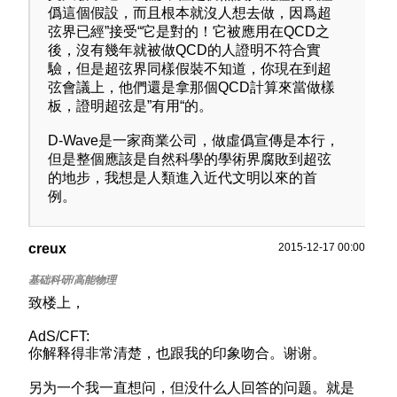
僞這個假設，而且根本就沒人想去做，因爲超
弦界已經”接受“它是對的！它被應用在QCD之
後，沒有幾年就被做QCD的人證明不符合實
驗，但是超弦界同樣假裝不知道，你現在到超
弦會議上，他們還是拿那個QCD計算來當做樣
板，證明超弦是”有用“的。
D-Wave是一家商業公司，做虛僞宣傳是本行，
但是整個應該是自然科學的學術界腐敗到超弦
的地步，我想是人類進入近代文明以來的首
例。
creux
2015-12-17 00:00
致楼上，
AdS/CFT:
你解释得非常清楚，也跟我的印象吻合。谢谢。
另为一个我一直想问，但没什么人回答的问题。就是