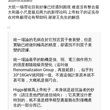
大统一场理论目前好像已经遇到困境 难道没有整合最
大和最小尺度最后两力的新理论吗 上帝粒子的证实存
在对终极理论有帮助吗 谢谢王先生的解惑
統一場論的毛病在於它預言質子會衰變，但是
實驗已經做到極高的精度，卻還找不到質子衰
變的證據。
統一場論最早的動機是強、弱、電三個作用力
的强度都隨能級而變化（這叫做
Renormalization Group，再規範群），似乎到
10^16GeV就同歸一值。不過這個計算原本就不
甚可靠，大概衹是個巧合。
Higgs被稱爲上帝粒子，本身就是超弦論者的炒
作（請注意他們的迷信傾向）；它其實沒什麽
特別的，衹不過是標準模型裏最難在對撞機產
生的一部分而已。