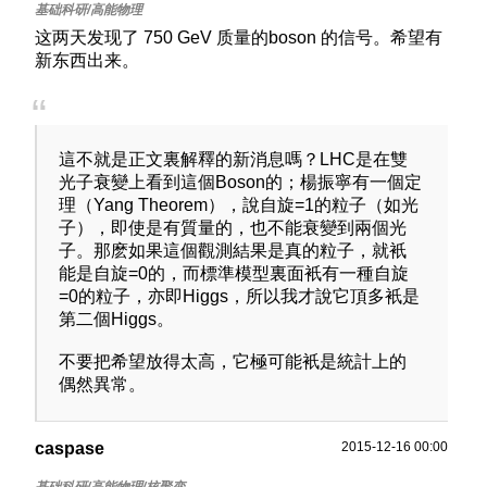
这两天发现了 750 GeV 质量的boson 的信号。希望有
新东西出来。
這不就是正文裏解釋的新消息嗎？LHC是在雙
光子衰變上看到這個Boson的；楊振寧有一個定
理（Yang Theorem），說自旋=1的粒子（如光
子），即使是有質量的，也不能衰變到兩個光
子。那麽如果這個觀測結果是真的粒子，就衹
能是自旋=0的，而標準模型裏面衹有一種自旋
=0的粒子，亦即Higgs，所以我才說它頂多衹是
第二個Higgs。
不要把希望放得太高，它極可能衹是統計上的
偶然異常。
caspase
2015-12-16 00:00