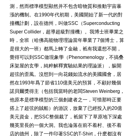
測，然而標準模型顯然并不包含暗物質和推動宇宙暴
漲的機制。在1990年代初期，美國開始了新一代的對
撞機計劃，設在德州，叫做SSC（Superconducting
Super Collider，超導超級對撞機）。我博士班畢業之
時，全班（哈佛高能物理理論當年畢業了7個博士，算
是很大的一班）都馬上轉了金融，衹有我還想不開，
覺得可以到SSC做現象學（Phenomenology，不搞叠
床架屋的玄學，純粹解釋實驗結果的理論派），躲開
超弦的歪風。沒想到一向花錢如流水的美國國會，居
然在1993年爲了節省110億美元的預算，不顧好幾個
諾貝爾獎得主（包括我當時的老闆Steven Weinberg，
他原本是標準模型的三個創建者之一，可惜那時正要
搭上了超弦的賊船）的游説，放棄了已經投入的20億
美元資金，把SSC整個裁了，衹留下了草原地下深處
幾英里長的一個大洞。我也淪落在前不着村、後不着
店的德州，除了一件印著SSC的T-Shirt，什麽都沒有