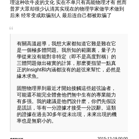
理这种吹牛皮的文化 实在不单只有高能物理才有 然而
普罗大眾却很少认清其实现在的物理学家做学术做到
后来 经常变成欺骗别人 最后连自己都被欺骗了
有關高溫超導，我想大家都知道它難是難在它
是一個極多體問題。我所知的範圍裏，量子力
學從來沒有能對非特定（即不是高度對稱）的
三體問題做出確實的計算，那麽要指望一點真
正的Insight和内涵都沒有的超弦來幫忙，必然是
緣木求魚。
固態物理界到最近才開始接觸這些超弦論者，
可能還不能完全體會他們無中生有的專業能力
有多强。我的建議是他們說什麽，你們先假設
是謊話，等有一分證據才接受一分説辭。這類
的證據在過去30多年從未出現，未來出現的機
率也是無窮小的。
2015-12-19 00:00