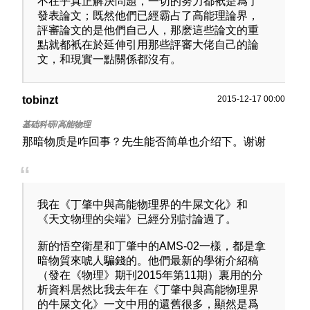
不在乎真正解決問題，一切的努力都衹是爲了
發表論文；既然他們已經霸占了高能理論界，
評審論文的是他們自己人，那麽這些論文的重
點就都衹在於延伸引用那些評審大佬自己的論
文，和現實一點關係都沒有。
tobinzt
2015-12-17 00:00
那暗物质是咋回事？先生能否简单也介绍下。谢谢
我在《丁肇中與高能物理界的牛屎文化》和
《天文物理的尖端》已經分別討論過了。
新的悟空衛星和丁肇中的AMS-02一樣，都是拿
暗物質來唬人騙錢的。他們最新的學術介紹稿
（發在《物理》期刊2015年第11期）裏用的分
析資料居然比我去年在《丁肇中與高能物理界
的牛屎文化》一文中用的還舊很多，顯然是爲