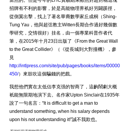
當然的。但是今年的LHC實驗結果顯然對超對稱這塊
招牌有不利的影響，於是高能物理界衹好另闢蹊徑，
從側翼出擊，找上了著名華裔數學家丘成桐（Shing-
Tung Yau，他與超弦教主Witten長期合作過好幾個數
學研究，交情很好）挂名，由一個專業科普作者代
筆，在2015年十月23日出版了《From the Great Wall
to the Great Collider》（《從長城到大對撞機》，參
見
http://intlpress.com/site/pub/pages/books/items/00000
450/
）來鼓吹這個騙錢的把戲。
我想他們實在太低估李克强的智商了，這齣鬧劇大概
衹能無限期地演下去。名作家Upton Sinclair在1935年
說了一句名言：“It is difficult to get a man to
understand something, when his salary depends
upon his not understanding it!”誠不我欺也。