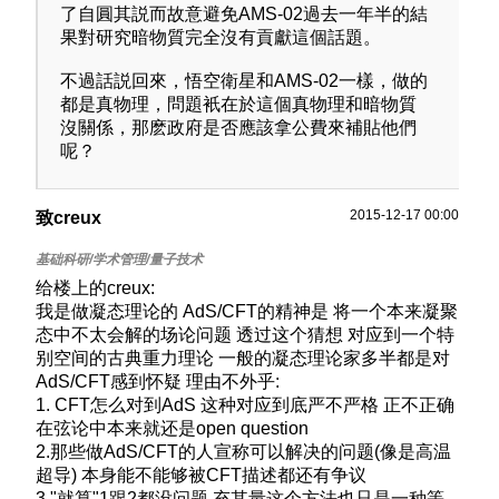
了自圓其説而故意避免AMS-02過去一年半的結
果對研究暗物質完全沒有貢獻這個話題。
不過話説回來，悟空衛星和AMS-02一樣，做的
都是真物理，問題衹在於這個真物理和暗物質
沒關係，那麽政府是否應該拿公費來補貼他們
呢？
2015-12-17 00:00
致creux
给楼上的creux:
我是做凝态理论的 AdS/CFT的精神是 将一个本来凝聚
态中不太会解的场论问题 透过这个猜想 对应到一个特
别空间的古典重力理论 一般的凝态理论家多半都是对
AdS/CFT感到怀疑 理由不外乎:
1. CFT怎么对到AdS 这种对应到底严不严格 正不正确
在弦论中本来就还是open question
2.那些做AdS/CFT的人宣称可以解决的问题(像是高温
超导) 本身能不能够被CFT描述都还有争议
3."就算"1跟2都没问题 充其量这个方法也只是一种等