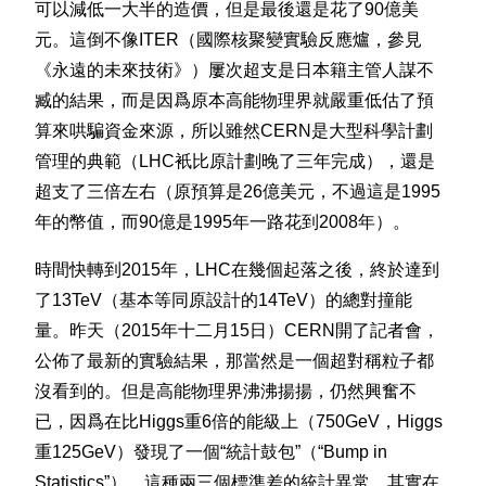
可以減低一大半的造價，但是最後還是花了90億美
元。這倒不像ITER（國際核聚變實驗反應爐，參見
《永遠的未來技術》）屢次超支是日本籍主管人謀不
臧的結果，而是因爲原本高能物理界就嚴重低估了預
算來哄騙資金來源，所以雖然CERN是大型科學計劃
管理的典範（LHC衹比原計劃晚了三年完成），還是
超支了三倍左右（原預算是26億美元，不過這是1995
年的幣值，而90億是1995年一路花到2008年）。
時間快轉到2015年，LHC在幾個起落之後，終於達到
了13TeV（基本等同原設計的14TeV）的總對撞能
量。昨天（2015年十二月15日）CERN開了記者會，
公佈了最新的實驗結果，那當然是一個超對稱粒子都
沒看到的。但是高能物理界沸沸揚揚，仍然興奮不
已，因爲在比Higgs重6倍的能級上（750GeV，Higgs
重125GeV）發現了一個“統計鼓包”（“Bump in
Statistics”）。這種兩三個標準差的統計異常，其實在