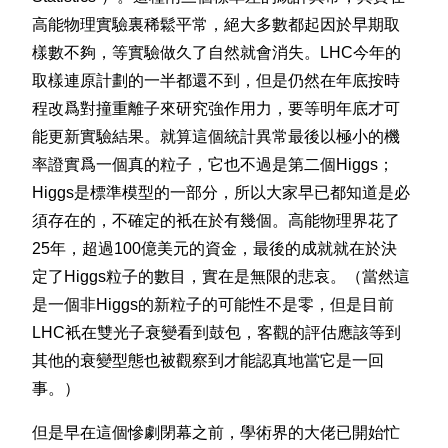
高能物理實驗裏稀鬆平常，絕大多數都起因於早期取
樣數不夠，等實驗做久了自然就會消失。LHC今年的
取樣連原計劃的一半都還不到，但是仍然在年底按時
程改爲對撞重離子來研究強作用力，要等明年底才可
能更新實驗結果。就算這個統計異常最後以極小的機
率證實爲一個真的粒子，它也不過是第二個Higgs；
Higgs是標準模型的一部分，所以大家早已都知道是必
須存在的，不確定的衹在於有幾個。高能物理界花了
25年，超過100億美元的資金，最後的成就就在於決
定了Higgs粒子的數目，實在是無限的悲哀。（當然這
是一個非Higgs的新粒子的可能性不是零，但是目前
LHC衹在雙光子衰變看到鼓包，客觀的評估應該等到
其他的衰變型態也被觀察到才能認真地當它是一回
事。）
但是早在這個慘劇閉幕之前，學術界的大佬已開始忙