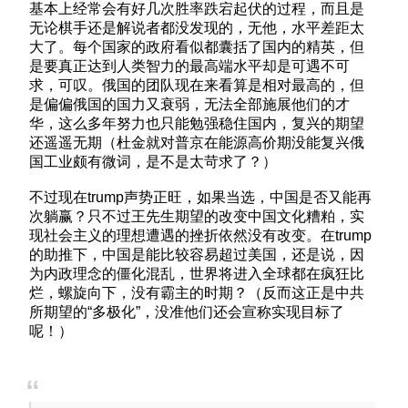
基本上经常会有好几次胜率跌宕起伏的过程，而且是
无论棋手还是解说者都没发现的，无他，水平差距太
大了。每个国家的政府看似都囊括了国内的精英，但
是要真正达到人类智力的最高端水平却是可遇不可
求，可叹。俄国的团队现在来看算是相对最高的，但
是偏偏俄国的国力又衰弱，无法全部施展他们的才
华，这么多年努力也只能勉强稳住国内，复兴的期望
还遥遥无期（杜金就对普京在能源高价期没能复兴俄
国工业颇有微词，是不是太苛求了？）
不过现在trump声势正旺，如果当选，中国是否又能再
次躺赢？只不过王先生期望的改变中国文化糟粕，实
现社会主义的理想遭遇的挫折依然没有改变。在trump
的助推下，中国是能比较容易超过美国，还是说，因
为内政理念的僵化混乱，世界将进入全球都在疯狂比
烂，螺旋向下，没有霸主的时期？（反而这正是中共
所期望的“多极化”，没准他们还会宣称实现目标了
呢！）