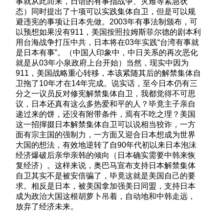
事就从此而来，日语的有事指战争、灾难等紧急状
态）同时提出了十项可以实践集体自卫，但是可以规
避违宪的事项让日本先做。2003年有事法制颁布，可
以预想如果没有911，美国按照拉姆斯菲尔德的剧本利
用台海战争打压中共，日本将在03年实践“台湾有事就
是日本有事”。（中国人印象中，中日关系的再次恶化
就是从03年小泉政府上台开始）当然，现实中因为
911，美国战略重心转移，本该紧随其后的解禁集体自
卫拖了10年才在14年完成。说实话，至今日本仍有三
分之一议员反对修宪解禁集体自卫，我都觉得不可思
议，日本还真有这么多热爱和平的人？毕竟主子亲自
递过来的饼，还没有附带条件，焉有不吃之理？美国
这一招撺掇日本解禁集体自卫可以说相当狡诈，一方
面有宗主国的强制力，一方面又迎合日本想成为世界
大国的想法，有效地逆转了自90年代初以来日本泡沫
经济爆破后亲华亲韩的倾向（日本确实需要中韩来恢
复经济）。这样来说，奥巴马宣布支持日本解禁集体
自卫其实不是被安倍骗了，毕竟这就是美国自己的要
求。相反是日本，被美国拿加强美日同盟，支持日本
成为政治大国这根胡萝卜吊着，自动地和中韩走远，
放弃了经济未来。