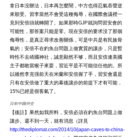
拿日本没辦法，日本再怎麼鬧，中方也得忍氣吞聲逆
來順受。習李當然不會受這種侮辱，在國際會議裡一
見到安倍頭就轉開了。如果那時GJP就詢問習安會的
可能性，那答案只能是零。現在安倍的要求没了那個
侮辱性，是真正尋求改善關係，可是中共是有民族骨
氣的；安倍不在釣魚台問題上做實質的讓步，只是暫
時性不去靖國神社，誠意顯然不够，而且安倍連美國
主子都敢當猴子來耍，習近平是不可能信任他的。所
以雖然李克强前天在米蘭和安倍握了手，習安會還是
只有在安倍做了重大的幕後讓步的前提下才有可能，
15%已經是很客氣了。
【後註】果然如我所料，安倍必須在釣魚台問題上做
讓步。還不到一天，就有消息（詳見
http://thediplomat.com/2014/10/japan-caves-to-china-