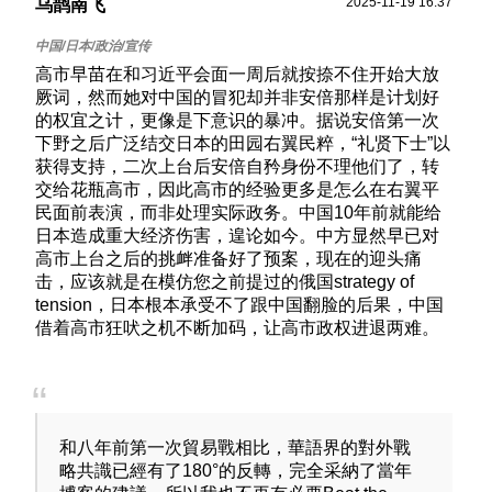
2025-11-19 16:37
乌鹊南飞
高市早苗在和习近平会面一周后就按捺不住开始大放
厥词，然而她对中国的冒犯却并非安倍那样是计划好
的权宜之计，更像是下意识的暴冲。据说安倍第一次
下野之后广泛结交日本的田园右翼民粹，“礼贤下士”以
获得支持，二次上台后安倍自矜身份不理他们了，转
交给花瓶高市，因此高市的经验更多是怎么在右翼平
民面前表演，而非处理实际政务。中国10年前就能给
日本造成重大经济伤害，遑论如今。中方显然早已对
高市上台之后的挑衅准备好了预案，现在的迎头痛
击，应该就是在模仿您之前提过的俄国strategy of
tension，日本根本承受不了跟中国翻脸的后果，中国
借着高市狂吠之机不断加码，让高市政权进退两难。
和八年前第一次貿易戰相比，華語界的對外戰
略共識已經有了180°的反轉，完全采納了當年