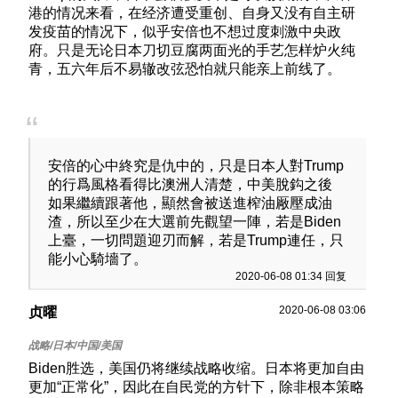
港的情况来看，在经济遭受重创、自身又没有自主研
发疫苗的情况下，似乎安倍也不想过度刺激中央政
府。只是无论日本刀切豆腐两面光的手艺怎样炉火纯
青，五六年后不易辙改弦恐怕就只能亲上前线了。
安倍的心中終究是仇中的，只是日本人對Trump
的行爲風格看得比澳洲人清楚，中美脫鈎之後
如果繼續跟著他，顯然會被送進榨油厰壓成油
渣，所以至少在大選前先觀望一陣，若是Biden
上臺，一切問題迎刃而解，若是Trump連任，只
能小心騎墻了。
2020-06-08 01:34 回复
2020-06-08 03:06
贞曜
Biden胜选，美国仍将继续战略收缩。日本将更加自由
更加“正常化”，因此在自民党的方针下，除非根本策略