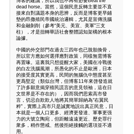
博客的建議，所以我也不再有必要Beat the
dead horse。當然，這個民意反轉主要並不直
接來自對議題本身的思辨，反而是博客更早鋪
墊的昂撒殖民帝國統治邏輯，尤其是宣傳洗腦
和金融剝削（參考“美元、美宣、美軍”三支
柱），才是扭轉華語社會整體認知架構的根本
論據。
中國的外交部門在過去三四年也已脫胎換骨，
所以官方應如何選擇應對政策，同樣無需博客
再置喙。這裏我只想提醒大家，美國在冷戰後
的白左洗腦風潮，所愚化的不止是歐洲，日本
的接受度其實更高，民間的無腦仇中態度甚至
更爲堅定（類似台灣，但博客11年來啓發造就
了許多願意揭穿殖民謊言的意見領袖，這在日
文世界是不存在的），因而我們思索高市發
言，切忌自欺欺人地將其簡單歸納為“右翼民
粹”，實際上高市只是誠實地説出真正民意，日
本就是一個人口更多、經濟更發達、軍事更强
力的大號立陶宛，但距離遠遠更近、歷史罪行
衆多，稍作懲戒、然後拒絕接觸的選項並不適
用。