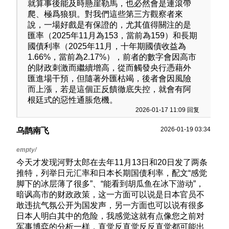
就算事後能及時懸崖勒馬，也必然會是連滾帶
電器價格是大陸2倍半而且只看的到日韓品牌和看不到
爬、極爲狼狽。對我們這些第三方觀察者來
物美價廉的中國貨連台灣品牌也都是中國零件組裝再
說，一場好戲是有保證的，尤其值得關注的是
加上3倍價格賣給台灣韭菜消費者，放任零售通路(家
匯率（2025年11月為153，當前為159）和長期
樂福和全聯超市)和電信的購併壟斷提高價格
國債利率（2025年11月，十年期國債收益為
1.66%，當前為2.17%），前者的數字會因高市
日本其實也有類似的問題，那就是安倍經濟學的邏輯
的財政刺激而繼續增高，從而觸發央行憑藉外
怪圈，導致右翼民粹主義佔據了有利的生態棲位，所
匯進場干預，但隨著外匯枯竭，後者會因風險
以越是拉攏經濟理性派，因為這些日本財閥和日本底
而上漲，若是這個正反饋徹底失控，就會有阿
層民眾的利益是對立的，反而更加劇了他們的生活困
根廷式的惡性通脹危機。
境，日本右翼軍國主義支持率就越高
2026-01-17 11:09 回复
第二次世界大戰的歷史也是這樣希特勒為什麼當選，
2026-01-19 03:34
乌鹊南飞
就是因為當時失業率非常高，當時德國左翼社民黨和
共產黨是第一大和第三大政黨，而蘇聯再戰二戰前支
持的是納粹黨....
今天才发现河野太郎在去年11月13日和20日发了两条
推特，列举日元汇率和日本长期国债利率，配文“感觉
美國其實也是如此，民主黨內有人關心底層福利(例如
伯尼‧桑德斯)但也有一心想發動俄烏戰爭的拜登和新保
脚下的冰层薄了很多”、“能看到胡瓜鱼在冰下游动”，
守主義，共和黨因為鐵鏽地帶的工人大量失業而民主
暗讽高市的财政政策，这一方面可以说是日本官员不
黨無力解決最後反而支持右翼民粹主義的川普當選，
敢违抗气氛公开为国发声，另一方面也可以说有很多
最後讓主張減稅圖利富人的川普上台了這邏輯怪圈是
日本人明白其中的危险，我感觉这就有点像您之前对
一樣的，最後民眾支持了一個讓自己生活水平更惡化
军事博弈的分析一样，直觉反直觉反反直觉都可能出