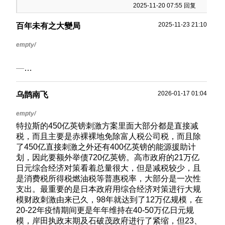
2025-11-20 07:55 回复
2025-11-23 21:10
百年未有之大變局
我覺得日本的外交只不過是內政的延伸而已
2026-01-17 01:04
乌鹊南飞
日本右翼崛起有沒有可能是這個原因，因為底層民眾
對現實的無法客觀理性理解而日本的社會階級固化，
特拉斯的450亿英镑刺激方案里面大部分都是直接减
再傳統左派無法競爭的情況下因此產生一個右翼軍國
税，而且主要是赤裸裸地免除富人税公司税，而且除
主義崛起的底層的法西斯主義民意支持率，造成卻是
了450亿直接刺激之外还有400亿英镑的能源援助计
拉攏日本產業資本家就又越有底層的民眾去支持法西
划，因此要额外举债720亿英镑。高市政府的21万亿
斯右翼政客
日元综合经济对策看着总量很大，但是减税较少，且
台灣其實也是這樣，以往統派是被國民黨包辦，但是
是消费税所得税燃油税等普惠税率，大部分是一次性
國民黨權貴根本不關心社會福利、住房保障、工資提
支出。最重要的是日本政府用综合经济对策进行大规
高，而台商在大陸賺錢基本上也不會回饋任何底層弱
模财政刺激由来已久，98年就达到了12万亿规模，在
勢群體，至少只對中產以上群體白領階級有利，而民
20-22年疫情期间更是年年维持在40-50万亿日元规
進黨黨內有一小股內部派別再關注這些可以算是西方
模，岸田执政末期及石破茂政府进行了紧缩，但23、