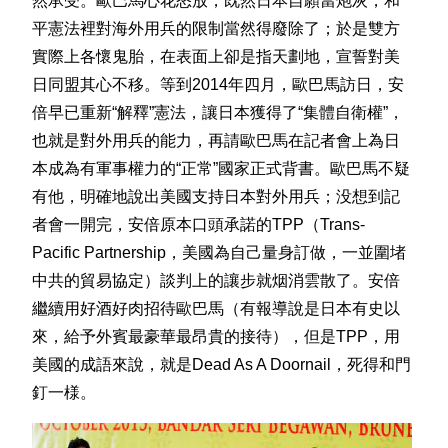
然承受。歐巴馬心花怒放，既然日本自願當炮灰，和
平憲法裡對海外用兵的限制當然得廢除了；於是雙方
實際上各懷鬼胎，在表面上卻是指天劃地，宣誓對美
日同盟其心不移。等到2014年四月，歐巴馬訪日，安
倍早已重新“解釋”憲法，讓日本獲得了“集體自衛權”，
也就是對外用兵的能力，再請歐巴馬在記者會上為日
本成為有軍事權力的“正常”國家正式背書。歐巴馬不疑
有他，明確地說出美國支持日本對外用兵；没想到記
者會一開完，安倍原本口頭承諾的TPP（Trans-
Pacific Partnership，美國為自己量身訂做，一並圍堵
中共的貿易協定）談判上的讓步就烟消雲散了。安倍
繼續用好酒好肉招待歐巴馬（有報導說是日本有史以
來，給予外賓最豪華最昂貴的接待），但是TPP，用
美國的成語來說，就是Dead As A Doornail，死得和門
釘一様。