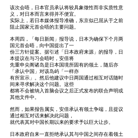
该次会唔，日本官员承认将较具象徵性而非实质性意
义，对日本而言来得并不便宜。
实际上，若日本媒体报导准确，东京似已屈从于之前
阻止国家元首会唔的主要问题。
本周四，「每日新闻」报导说，日本为确保下个月两
国元首会晤，向中国提出了一
份三方针提案。据引述「日本政府来源」的报导，日
本提议在与习会晤时，安倍将
先重申尖阁诸岛是日本国境所固有的领土，随后亦
「承认中国」对该岛屿「一样亦
有所宣示」。然后他建议中日两国通过相互对话随时
间来寻求解决这个问题。这些
都将不会被纳入首脑会议之后正式发布的联合声明或
其他文件中。
然而，如果报告属实，安倍承认有领土争端，且提议
通过相互对话来解决此问题，
就代表其对中国长期以来的要求予以巨大让步。
日本政府自来一直拒绝承认其与中国之间存在着领土