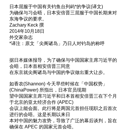
日本屈服于中国有关钓鱼台列屿*的争议(译文)
为确保与习会晤，日本安倍晋三屈服于中国长期来对
东海争议的要求。
Zachary Keck 撰
2014年10月18日
外交家杂志
*译注：原文「尖阁诸岛」乃日人对钓岛的称呼
据日本媒体报导，为了确保与中国国家主席习近平的
会晤，日本首相安倍晋三同意
在东京就尖阁诸岛与中国的争议做出重大让步。
如香农(Shannon) 今天早些时候在「中国权势」
(ChinaPower) 所指出，日本官员现期
望中国国家主席习近平和日本首相安倍晋三在下个月
于北京的亚太经济合作 (APEC)
会议上能会面。此行将是两国元首担任现职之后首次
进行的会唔。这是长期以来日
本对中国的魅力攻势，导致了广泛的幕后谈判，旨在
确保在 APEC 的国家元首会唔。