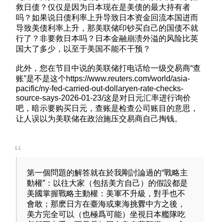
救日债？仅仅是因为日本现在是美债的最大持有者
吗？如果说日债利率上升导致日本资金回流本国进而
导致美债利率上升，那美联储印钞买自己的国债不就
行了？非要救日本吗？日本金融崩溃外溢的风险比英
国大了多少，以至于美国不能不干预？
此外，您在节目中说的美联储打电话给一级交易商“查
账”是不是这个https://www.reuters.com/world/asia-
pacific/ny-fed-carried-out-dollaryen-rate-checks-
source-says-2026-01-23/这是对日元汇率进行询价
吧，暗示要购买日元，查账是检查公司账目的意思，
让人误以为美联储在政治施压交易商自己掏钱。
第一個問題的解答就在於我剛討論過的“戰略主
動權”：以往大家（包括美方自己）的假設都是
美國掌握戰略主動權：美軍不升級，對手也不
會敢；那麽日方在臺海或東海挑釁中方之後，
美方完全可以（也極爲可能）坐視日本艦隊吃