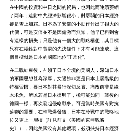
在中國的投資和中日之間的貿易，也因此而連續萎縮
了两年；這對中共經濟影響很小，對孱弱的日本經濟
卻是雪上加霜。日本為了安倍的小動作付出了很大的
代價，可是安倍並不是因偏激而無知，他早已料到會
有這様的損失；只是他有一個大的戰略構想，其目標
只有在犧牲對中貿易的先決條件下才有可能達成。這
個目標就是日本的國際地位“正常化”。
在二戰結束後，占領了日本全境的美國人，深知日本
的軍國思想甚為深厚，文過飾非更是日本上層階級的
特權習慣，要日本對其暴行深切反省、痛改前非是緣
木求魚。所以若是日本復興了，極可能如同一戰後的
德國一様，再次發起侵略戰争。可是當時美國有對抗
蘇聯的需要，在韓戰爆發後，日本在冷戰中的戰略地
位又更上一層樓（詳見前文《美國的東亜戰略
史》），因此美國没有其他選項，必須扶持日本經濟