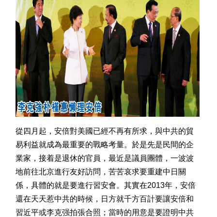
從四月起，安倍對美國已經不再有所求，與中共的貿
易利益就成為最重要的戰略考量。於是先是民間的企
業家，接着是退休的官員，最近是議員團體，一波波
地前往北京進行友好訪問，苦苦哀求要重建中日關
係，具體的就是要進行習安會。其實在2013年，安倍
還在天天惹中共的時候，日方就千方百計要讓安倍和
習近平或李克强拍張合照；當時的用意是要證明中共