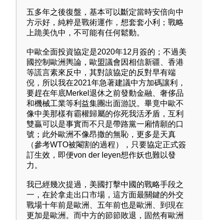
五多年之後復盤，基本可以斷定當時安倍向中
方示好，純粹是戰術運作，想套套小利；戰略
上跪美仇中，不可能有任何鬆動。
中歐全面投資協定是2020年12月簽的；不過美
國控制歐洲輿論，歐盟議會因相信新疆、香港
等謊言素來反中，其對該協定的反對早有端
倪，所以我在2021年急著建議中方加碼讓利，
要趕在年底Merkel退休之前發動金融、奢侈品
和機械工業等利益集團出面游説。畢竟中歐不
像中美那樣有霸權歸屬的你死我活矛盾，互利
雙贏可以是事實而不只是帶路黨一廂情願的口
號；此外歐洲不像昂撒的無恥，更多是天真
（參考WTO被閹割的過程），只要協定正式簽
訂生效，即便von der leyen想作妖也難以發
力。
我已經幾次提過，美國打擊中國的戰略手段之
一，在於拿走出口市場，這方面最關鍵的外交
戰場十年前是歐洲、五年前也是歐洲、到現在
更加是歐洲。而中方的節節敗退，固然有歐洲