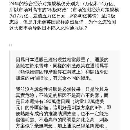
白左勢力的延伸(租金補貼、基本工資提高、社會住宅
24年的综合经济对策规模仍分别为17万亿和14万亿。
等政策)讓他在中南部貧困縣市獲得了大量底層支持率
所以市场对高市的“积极财政”（市场预测经济对策规模
只有台北房價高這些有錢的地區國民黨支持率高，這
为17万亿，差值五万亿日元，约240亿英镑）呈消极
就造成了在民意支持率上國民黨長期處於弱勢，只有
态度，但是并未像英国那样剧烈反弹，为什么您预测
在外交和產業經濟上處於有利地位，但底層民眾完全
这大概率会导致日本陷入恶性通胀呢？
感覺不到只看到低工資、高物價、高房價，而不懂經
濟學因果關係和理性分析這種邏輯怪圈的底層民眾就
會去更加強化民進黨的支持率，造成過去30年來大陸
越拉攏藍營資本家台灣獨派就越獨的邏輯怪圈，這是
因為政治上的左翼生態棲位高地已經被佔領了
因爲日本通脹已經出現並相當嚴重了。通脹的
危險在於滾雪球：同樣的刺激政策在通脹爲零
這次英國經濟學人的分析其實點出了一個事實台灣的
經濟的確是非常畸形長期壓低匯率，不斷壓縮自己勞
（類似物體因靜摩擦停在斜坡上）和開始滑動
工和底層民眾的購買力去圖利資本家
加速的兩個階段，有完全不同的後果。
更殘酷的真相是經濟學人說台灣保險公司買一堆土地
我並沒有說惡性通脹是必然後果，只是說其為
和美國國債來炒台灣房，所以他們為了救金融資本吸
真實危險，不確定的原因不是高市不夠蠢，而
血鬼也不敢升台幣匯率，然後美債現在負債38兆，將
是日本還擁有190萬億日圓（約當1.2萬億美
來美元霸權崩潰 台灣那些保險公司買了7000億美國國
元）的外匯儲備，這剛好是刺激方案的9倍，即
債央行又有3000億美元美國國債總共1兆 美債將來印
便熱錢有成倍的推波助瀾效應，也不一定能把
鈔貶值那台灣保險公司就完蛋了..
儲備耗盡。不過高市的民調是如此之高，刺激
方案似乎毫無懸念，加上通脹已經足夠嚴峻，
台灣汽車價格是中國3倍、牛奶價格是美國4倍、家用