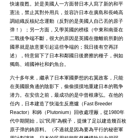
快速復甦。於是美國人一方面替日本人寫了新的和平
憲法，禁止其對外用兵，並容許日本在廣島和長崎高
調組織反核紀念運動（反對的是美國人自己丟的原子
弹！）；另一方面，又學英國的榜樣（中東和南亜在
二戰後争端不斷，很大的原因是英國在撤離前所劃的
國界就是故意要引起這些争端的；我日後有空再詳
述），特意留下了日本和鄰國日後磨擦的種子，例如
獨島、靖國神社和釣魚台。
六十多年來，繼承了日本軍國夢想的右翼政客，只能
在美國眼角邊的陰影下，偷偷摸摸地重建日本的戰争
潜力。在安倍之前，最成功的是中曾根康弘。在他的
任内，日本建造了快滋生反應爐（Fast Breeder
Reactor）和鈽（Plutonium）回收處理厰，從1980年
代中期開始，以“民用”為幌子，提煉了足以建造幾百枚
原子弹的鈽原料。（不過就是因為要為平行的秘密軍