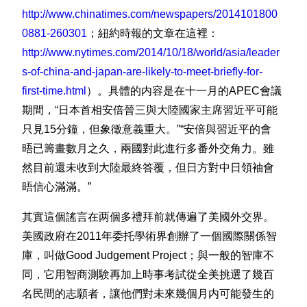
http://www.chinatimes.com/newspapers/2014101800
0881-260301
；紐約時報的文章在這裡：
http://www.nytimes.com/2014/10/18/world/asia/leader
s-of-china-and-japan-are-likely-to-meet-briefly-for-
first-time.html
）。具體的内容是在十一月的APEC會議
期間，“日本首相安倍晉三與大陸國家主席習近平可能
只見15分鐘，但象徵意義重大。”“安倍與習近平的會
晤已籌畫數月之久，兩國對此進行多番外交角力。雖
然目前還未收到大陸最終答覆，但日方對中日領袖會
晤信心滿滿。”
其實這個謠言在两個多禮拜前就傳遍了美國外交界。
美國政府在2011年委托學術界創辦了一個國際關係智
庫，叫做Good Judgement Project；與一般的智庫不
同，它用智商測験再加上時事考試從全美挑選了幾百
名民間的志願者，讓他們對未來幾個月内可能發生的