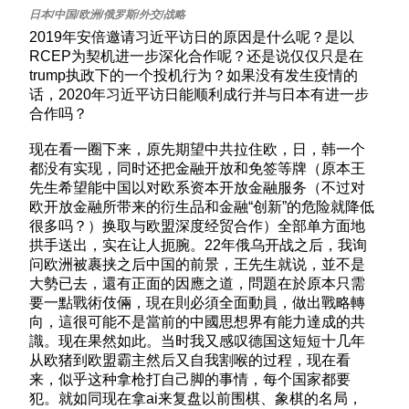
2019年安倍邀请习近平访日的原因是什么呢？是以
RCEP为契机进一步深化合作呢？还是说仅仅只是在
trump执政下的一个投机行为？如果没有发生疫情的
话，2020年习近平访日能顺利成行并与日本有进一步
合作吗？
现在看一圈下来，原先期望中共拉住欧，日，韩一个
都没有实现，同时还把金融开放和免签等牌（原本王
先生希望能中国以对欧系资本开放金融服务（不过对
欧开放金融所带来的衍生品和金融“创新”的危险就降低
很多吗？）换取与欧盟深度经贸合作）全部单方面地
拱手送出，实在让人扼腕。22年俄乌开战之后，我询
问欧洲被裹挟之后中国的前景，王先生就说，並不是
大勢已去，還有正面的因應之道，問題在於原本只需
要一點戰術伎倆，現在則必須全面動員，做出戰略轉
向，這很可能不是當前的中國思想界有能力達成的共
識。现在果然如此。当时我又感叹德国这短短十几年
从欧猪到欧盟霸主然后又自我割喉的过程，现在看
来，似乎这种拿枪打自己脚的事情，每个国家都要
犯。就如同现在拿ai来复盘以前围棋、象棋的名局，