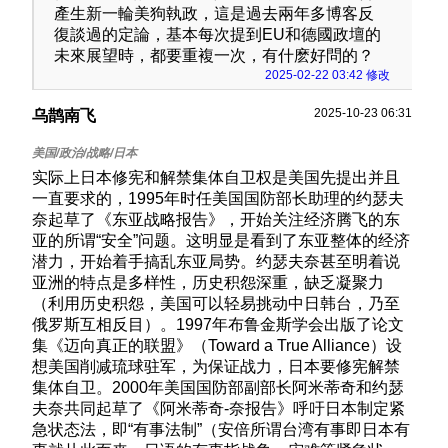
產生新一輪美狗執政，這是過去兩年多博客反
復談過的定論，基本每次提到EU和德國政壇的
未來展望時，都要重複一次，有什麽好問的？
2025-02-22 03:42 修改
2025-10-23 06:31
乌鹊南飞
实际上日本修宪和解禁集体自卫权是美国先提出并且
一直要求的，1995年时任美国国防部长助理的约瑟夫
奈起草了《东亚战略报告》，开始关注经济腾飞的东
亚的所谓“安全”问题。这明显是看到了东亚整体的经济
潜力，开始着手搞乱东亚局势。约瑟夫奈甚至明着说
亚洲的特点是多样性，历史积怨深重，缺乏凝聚力
（利用历史积怨，美国可以轻易挑动中日韩台，乃至
俄罗斯互相反目）。1997年布鲁金斯学会出版了论文
集《迈向真正的联盟》（Toward a True Alliance）设
想美国削减琉球驻军，为保证战力，日本要修宪解禁
集体自卫。2000年美国国防部副部长阿米蒂奇和约瑟
夫奈共同起草了《阿米蒂奇-奈报告》呼吁日本制定紧
急状态法，即“有事法制”（安倍所谓台湾有事即日本有