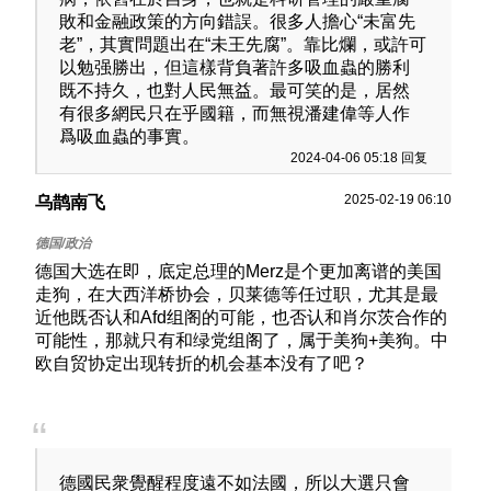
敗和金融政策的方向錯誤。很多人擔心“未富先
老”，其實問題出在“未王先腐”。靠比爛，或許可
以勉强勝出，但這樣背負著許多吸血蟲的勝利
既不持久，也對人民無益。最可笑的是，居然
有很多網民只在乎國籍，而無視潘建偉等人作
爲吸血蟲的事實。
2024-04-06 05:18 回复
2025-02-19 06:10
乌鹊南飞
德国大选在即，底定总理的Merz是个更加离谱的美国
走狗，在大西洋桥协会，贝莱德等任过职，尤其是最
近他既否认和Afd组阁的可能，也否认和肖尔茨合作的
可能性，那就只有和绿党组阁了，属于美狗+美狗。中
欧自贸协定出现转折的机会基本没有了吧？
德國民衆覺醒程度遠不如法國，所以大選只會