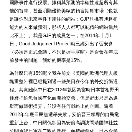
國際事件進行投票。據稱其預測的準確性遠超所有其
他的智庫，甚至明顯優於美歐的預言期貨市場（也就
是讓你對未來事件下賭注的網站；GJP只挑有興趣和
能力的人來做預測，那些人人都可以亂猜的網站當然
比不上）。我是GJP的成員之一；在2014年十月1
日，Good Judgement Project就已經列出了習安會
（必須是正式會議，不只是握手寒暄）是否會在年底
前發生的問题，我給的機率是15%。
為什麼只有15%呢？我在前文《美國的歐洲代理人板
塊重整》裡已經提到過一些美日在今年的外交折衝過
程。其實雖然中日在2012年就因為當時日本首相野田
佳彥把釣魚台國有化而開始交惡，但是野田只是為選
舉而做戰術操弄，並没有任何戰略上的企圖。隨着
2012年年底日民黨選舉失敗，安倍晋三領導的自民黨
重新上台，中日關係卻因為安倍高調訪問靖國神社並
公開否認日軍在二戰的暴行，而持續惡化。日本企業