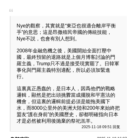
Nye的觀察，其實就是“東亞也很適合離岸平衡
手”的意思；這是昂撒殖民帝國的傳統技能，
Nye不説，也會有別人想到。
2008年金融危機之後，美國開始全面打壓中
國，最終預留的退路就是上個月博客討論的門
羅主義，Trump只不過是接受現實罷了。日韓軍
事化與門羅主義特別適配，所以必須加緊進
行。
這裏真正愚蠢的，是日本人，因爲他們的戰略
邏輯，顯然是把出頭挑釁當成擺脫和平憲法的
機會，但這裏的邏輯前提必須是能拖美國下
水，而8000公里外的美洲大陸和200年來始終把
盟友“護在身前”的美國歷史，卻都明確指向日本
才是必然被利用後抛棄的祭祀羔羊。
2025-11-18 09:51 回复