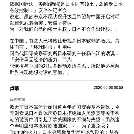
依据国际法，尖阁(诸屿)是日本固有领土，岛屿受日本
有效控制，」安倍在记者会
说道。虽然东京不愿状况升级且希望与中国开启对话
以避免武装衝突，安倍坚持认
为「对我们自己的领土主权，日本不会作出让步。」
在中国，有些人已将该让步视为日本软弱的徵兆。具
体而言，「环球时报」引用中
国当代国际关系研究所日本研究主任杨伯江的话说：
「安倍承受经济的压力，而为
求恢復与中国的对话并推动双边关系，所以他必须向
世界展现他想对话的意愿。」
2020-06-08 00:52
贞曜
数天前日本媒体开始报道今年的习安会基本告吹，今
天则看见日本媒体声称日本拒绝加入美澳英等关于香
港的谴责声明引起了欧美国家的不满与失望（虽然这
个声明里根本没有欧陆国家…）。为了避免吸引
Trump的火力，日本会积极反华是可以预期的；从香