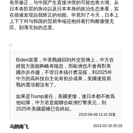
有所修正，与中国产生直接冲突的可能也将大增。从
日本各阶层的舆论以及日本本身的政治生态来看，实
在很难发现自我矫正的动能。毕竟到了今天，日本上
上下下对与韩国的贸易争端还抱持着打狗般傲慢无
匹、刻薄无知的态度。
Biden當選，中美戰綫回到外交宣傳上，中方在
經貿方面能夠略有喘息，而歐洲也不會再對美
國亦步亦趨，不管日本搞什麽花樣，到2025年
中方的高科技自主化有初步成果，美國連貿易
戰的選項都沒有了。
如果是Trump連任，美國更慘，連日本都不敢爲
他站隊，中方若是能聯合歐洲打擊美元，到
2025年美國霸權已告終結。
2020-06-08 12:42 回复
2024-03-30 05:28
乌鹊南飞