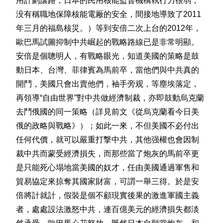
用計劃讓路，日本的民用核能監督機構執行力很弱，
没有稱職地保障核能電厰的安全，間接地導致了2011
年三月的福島核災。）等到安倍二次上台的2012年，
歐巴馬試圖抑制中共崛起的戰略路線已是非常明顯。
安倍是個聰明人，有戰略眼光，知道美國的策略是鼓
動日本、台灣、菲律賓為馬前卒，當他們與中共真的
開鬥，美國只會出賣他們，袖手旁观，等塵埃落定，
再領導“自由世界”對中共做經濟制裁，亦即鼓動烏克蘭
去鬥俄國的同一策略（詳見前文《從烏克蘭看今日美
俄的政略與戰略》）；如此一來，不但美國不必付出
任何代價，就可以嚴重打撃中共，其他强權也會因制
裁中共而蒙受經濟損失，而那些當了炮灰的馬前卒更
是只能死心塌地當美國的奴才，任由美國通過軍售和
貿易協定來掠奪其國家財富，可謂一舉三得。於是安
倍將計就計，假裝是個不顧現實後果的激進軍國主義
者，處處設法激怒中共，連百億美元的經濟損失都淡