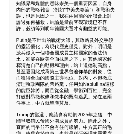
知識界和媒體的愚昧崇美一個重要因素，自身
内部的戰略雜音（例如“中美夫妻論”）和戰術失
誤，也是原因之一。我在兩周前的座談會上討
論過如何補救，結論是當前客觀環境已不容
許，必須等到明年德國大選才有翻盤的可能。
Putin是不世出的戰術大師，其政略及外交手段
的靈活優化，為現代歷史僅見。對外，明明是
派兵侵入一個聯合國成員主權國家的合法領
土，卻能在歐美全面抹黑之下，向其他國家解
釋清楚自己的動機和理由，站上道德制高點，
甚至還因此成爲第三世界普遍仰慕的對象，從
而獲得全面的國際主導地位。對内，不但徹底
清理執政團隊的帶路黨，任用如Nabiullina這樣
的能臣幹將，而且從金融、學術到百姓，完全
打破對昂撒教條和敘事的既有迷思。光在這兩
件事上，中方就望塵莫及。
Trump的當選，應該會有助於2025年之後，中
國爭取殖民帝國外圍成員的努力。除此之外，
直面的鬥爭並不會有任何緩解。中方真正的毛
病，依舊在於自身，也就是科研管理的嚴重腐