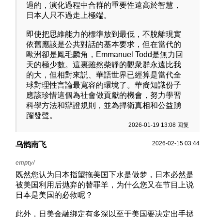
過的，演化過程中合群的重要性遠高於智慧，
日本人只不過走上極端。
即使把思維能力的標準放到最低，不脫離現實
依舊應該是公共對話的基本要求，但在當代的
歐洲卻是鳳毛麟角，Emmanuel Todd是無力回
天的極少數。這裏雖然柴靜的觀衆群永遠比我
的大，但相對來説、華語世界已經算是當代全
球對理性言論最寬容的環境了。華裔知識份子
應該珍惜這個為社會做貢獻的機會，努力學習
科學方法和辯證規則，並為捍衛真相和公益踴
躍發聲。
2026-01-19 13:08 回复
2026-02-15 03:44
乌鹊南飞
既然您认为日本指望拖美国下水是做梦，日本必然是
被美国利用后抛弃的替罪羊，为什么您又在节目上说
日本是美国的必救呢？
此外，日美金融绑定有多深以至于美国要决定出手拯