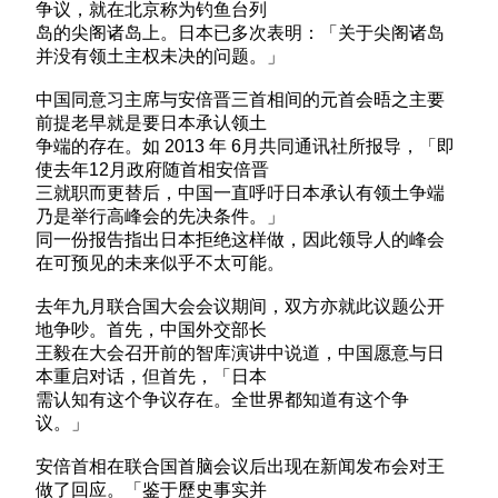
争议，就在北京称为钓鱼台列
岛的尖阁诸岛上。日本已多次表明：「关于尖阁诸岛
并没有领土主权未决的问题。」
中国同意习主席与安倍晋三首相间的元首会晤之主要
前提老早就是要日本承认领土
争端的存在。如 2013 年 6月共同通讯社所报导，「即
使去年12月政府随首相安倍晋
三就职而更替后，中国一直呼吁日本承认有领土争端
乃是举行高峰会的先决条件。」
同一份报告指出日本拒绝这样做，因此领导人的峰会
在可预见的未来似乎不太可能。
去年九月联合国大会会议期间，双方亦就此议题公开
地争吵。首先，中国外交部长
王毅在大会召开前的智库演讲中说道，中国愿意与日
本重启对话，但首先，「日本
需认知有这个争议存在。全世界都知道有这个争
议。」
安倍首相在联合国首脑会议后出现在新闻发布会对王
做了回应。「鉴于歷史事实并