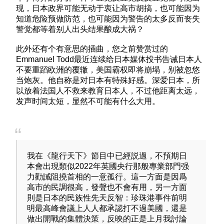
的反面政黨和右翼政客，雖然川普外交上不支持俄烏
现，日本政界可能无动于衷让高市胡搞，也可能因为
戰爭是正確的決定
知道危险预做防范，也可能因为警告的太多反而丧失
警觉都等着别人出头结果酿成大祸？
此外还有个有意思的插曲，您之前赞赏过的
Emmanuel Todd最近连续给日本媒体投书告诫日本人
不要重蹈欧洲的覆辙，美国霸权即将崩塌，别被忽悠
当炮灰。他自称是对日本有特殊好感。深爱日本，所
以放着法国人不救来教育日本人，不过他距离太远，
发声时间太短，显然不可能有什么大用。
我在《龍行天下》節目中已經説過，不預期日
本會出現類似2022年英國央行那般專業部門强
力勸誡阻撓首相的一意孤行。這一方面是因爲
高市的民調很高，發聲也不會有用，另一方面
則是日本的民族性先天反智：珍珠港事件前明
明最高峰會議上人人都承認打不過美國，還是
做出開戰的集體決策，反映的正是上月我討論