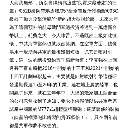
人而我無形”，所以會繼續搞這些“良賈深藏若虛”的把
戲）/052D級防空驅逐艦/057級全電反潛護衛艦/093G
級核子動力攻撃潛艇/全新的超大型補給艦，未來六年
為了這個額外的航母戰鬥羣總投資將達到一萬億新台
幣以上，耗費之大，令人咋舌。不過既然上級如此慷
慨，中共海軍當然也就欣然笑納。在空軍方面，銭像
洪水一般湧向共軍的最後幾個短板，尤其是噴射引
擎，這一波的總投資約五千億新台幣；李克強在上個
月甚至宣布將把2016年開始的十三五和2021年開始的
十四五計劃串聯起來，主要就是針對噴射引擎這種研
發週期長達15至20年的工業。連在地上爬的陸軍，也
闊氣了起來：就在去年年中，大陸的幾家加工鈦合金
的公司忽然收到了通知，要求提供報價以供共軍考慮
試產中國版的M777式超輕型榴彈砲；這麼奢侈的裝備
（鈦基的榴彈砲比鋼製的貴3到5倍！），只在兩年前
都是共軍作夢不敢想的。