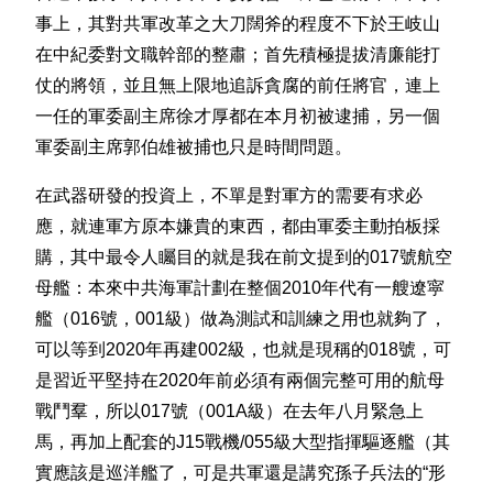
事上，其對共軍改革之大刀闊斧的程度不下於王岐山
在中紀委對文職幹部的整肅；首先積極提拔清廉能打
仗的將領，並且無上限地追訴貪腐的前任將官，連上
一任的軍委副主席徐才厚都在本月初被逮捕，另一個
軍委副主席郭伯雄被捕也只是時間問題。
在武器研發的投資上，不單是對軍方的需要有求必
應，就連軍方原本嫌貴的東西，都由軍委主動拍板採
購，其中最令人矚目的就是我在前文提到的017號航空
母艦：本來中共海軍計劃在整個2010年代有一艘遼寜
艦（016號，001級）做為測試和訓練之用也就夠了，
可以等到2020年再建002級，也就是現稱的018號，可
是習近平堅持在2020年前必須有兩個完整可用的航母
戰鬥羣，所以017號（001A級）在去年八月緊急上
馬，再加上配套的J15戰機/055級大型指揮驅逐艦（其
實應該是巡洋艦了，可是共軍還是講究孫子兵法的“形