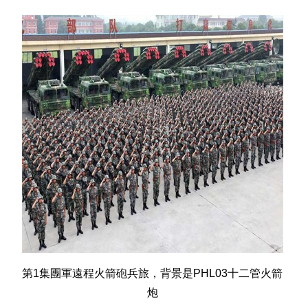
第1集團軍遠程火箭砲兵旅，背景是PHL03十二管火箭
炮