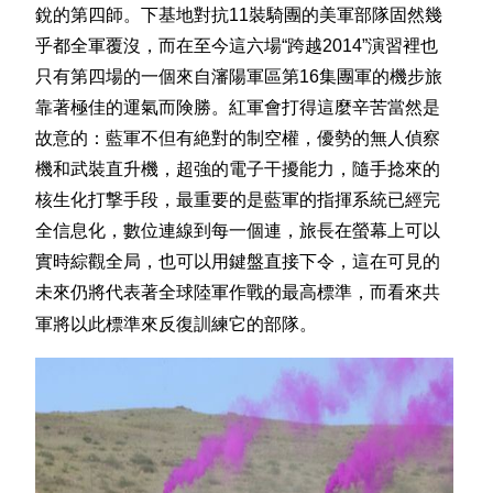
銳的第四師。下基地對抗11裝騎團的美軍部隊固然幾
乎都全軍覆沒，而在至今這六場“跨越2014”演習裡也
只有第四場的一個來自瀋陽軍區第16集團軍的機步旅
靠著極佳的運氣而険勝。紅軍會打得這麼辛苦當然是
故意的：藍軍不但有絶對的制空權，優勢的無人偵察
機和武裝直升機，超強的電子干擾能力，隨手捻來的
核生化打撃手段，最重要的是藍軍的指揮系統已經完
全信息化，數位連線到每一個連，旅長在螢幕上可以
實時綜觀全局，也可以用鍵盤直接下令，這在可見的
未來仍將代表著全球陸軍作戰的最高標準，而看來共
軍將以此標準來反復訓練它的部隊。