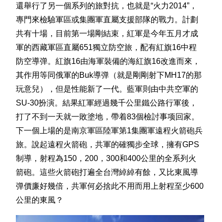
還舉行了另一個系列的旅對抗，也就是“火力2014”，
專門來檢驗軍區或集團軍直屬支援部隊的戰力。計劃
共有十場，目前第一場剛結束，紅軍是今年五月才成
軍的西藏軍區直屬651獨立防空旅，配有紅旗16中程
防空導弹。紅旗16由海軍裝備的海紅旗16改進而來，
其作用等同俄軍的Buk導弹（就是剛剛射下MH17的那
玩意兒），但是性能新了一代。藍軍則由中共空軍的
SU-30扮演。結果紅軍經過幾千公里鐵公路行軍後，
打了不到一天就一敗塗地，帶着83個檢討事项回家。
下一個上場的是南京軍區陸軍第1集團軍遠程火箭砲兵
旅。說起遠程火箭砲，共軍的確獨步全球，擁有GPS
制導，射程為150，200，300和400公里的全系列火
箭砲。這些火箭砲打遍全台灣綽綽有餘，又比東風導
弹價廉好幾倍，共軍何必捨此不用而用上射程至少600
公里的東風？