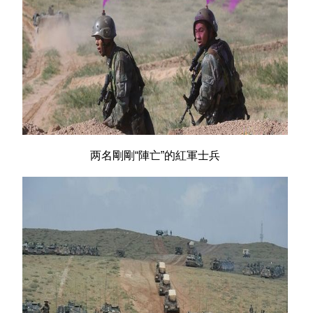
两名剛剛“陣亡”的紅軍士兵