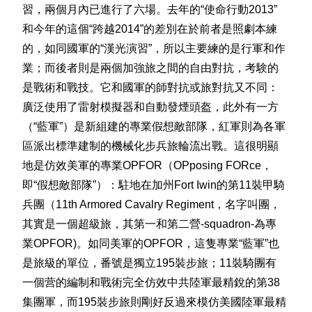
習，兩個月內已進行了六場。去年的“使命行動2013”​​
和今年的這個“跨越2014”的差別在於前者是照劇本練
的，如同國軍的“漢光演習”，所​​以主要練的是行軍和作
業；而後者則是兩個加強旅之間的自由對抗，考験的
是戰術和戰技。它和國軍的師對抗或旅對抗又不同：
廣泛使用了雷射模擬器和自動發煙頭盔，此外有一方
（“藍軍”）是新組建的專業假想敵部隊，紅軍則為各軍
區派出標準建制的機械化步兵旅輪流出戰。這很明顯
地是仿效美軍的專業OPFOR（OPposing FORce，
即“假想敵部隊”）：駐地在加州Fort Iwin的第11裝甲騎
兵團（11th Armored Cavalry Regiment，名字叫團，
其實是一個超級旅，其第一和第二營-squadron-為專
業OPFOR)。如同美軍的OPFOR，這隻專業“藍軍”也
是旅級的單位，番號是獨立195裝步旅；11裝騎團有
一個营的編制和戰術完全仿效中共陸軍最精銳的第38
集團軍，而195裝步旅則剛好反過來模仿美國陸軍最精