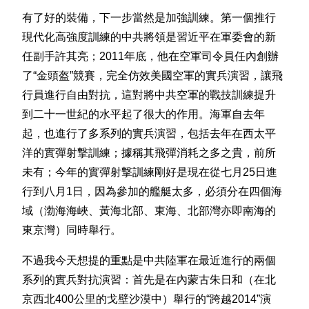
有了好的裝備，下一步當然是加強​​訓練。第一個推行
現代化高強度訓練的中共將領是習近平在軍委會的新
任副手許其亮；2011年底，他在空軍司令員任內創辦
了“金頭盔”競賽，完全仿效美國空軍的實兵演習，讓飛
行員進行自由對抗，這對將中共空軍的戰技訓練提升
到二十一世紀的水平起了很大的作用。海軍自去年
起，也進行了多系列的實兵演習，包括去年在西太平
洋的實彈射撃訓練；據稱其飛彈消耗之多之貴，前所
未有；今年的實彈射撃訓練剛好是現在從七月25日進
行到八月1日，因為參加的艦艇太多，必須分在四個海
域（渤海海峽、黃海北部、東海、北部灣亦即南海的
東京灣）同時舉行。
不過我今天想提的重點是中共陸軍在最近進行的兩個
系列的實兵對抗演習：首先是在內蒙古朱日和（在北
京西北400公里的戈壁沙漠中）舉行的“跨越2014”演