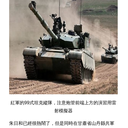
紅軍的99式坦克縱隊，注意炮管前端上方的演習用雷
射模擬器
朱日和已經很熱鬧了，但是同時在甘肅省山丹縣共軍